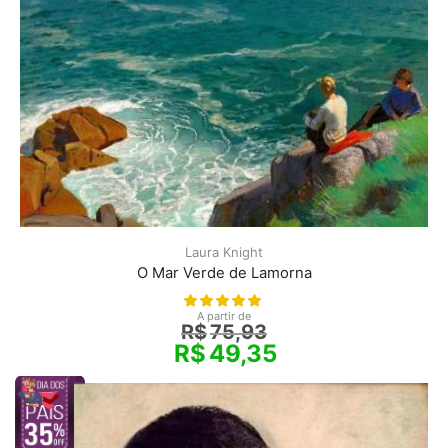
Laura Knight
O Mar Verde de Lamorna
A partir de
R$
75,93
R$
49,35