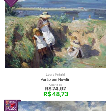
Laura Knight
Verão em Newlin
A partir de
R$
74,97
R$
48,73