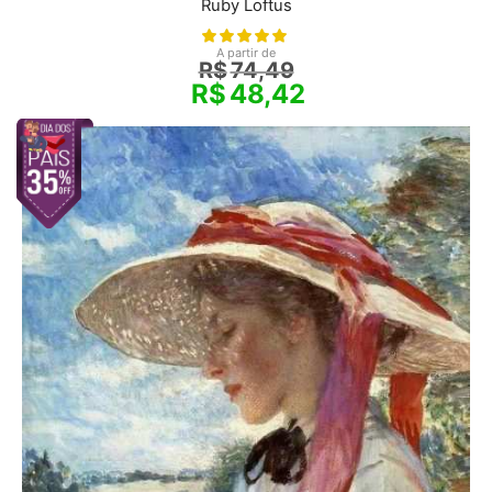
Ruby Loftus
A partir de
R$
74,49
R$
48,42