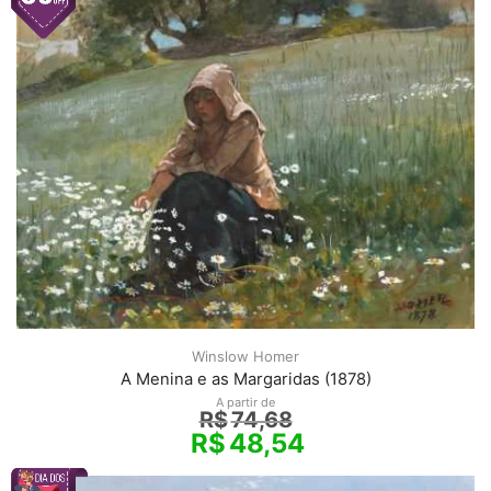
Winslow Homer
A Menina e as Margaridas (1878)
A partir de
R$
74,68
R$
48,54