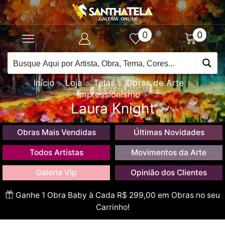
0
0
Início
Loja
Telas
Obras de Arte
Impressionismo
Laura Knight
Obras Mais Vendidas
Últimas Novidades
Todos Artistas
Movimentos da Arte
Galeria Vip
Opinião dos Clientes
Ganhe 1 Obra Baby à Cada R$ 299,00 em Obras no seu
Carrinho!