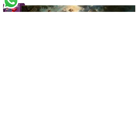
Peter Paul Rubens
Transfiguração de Cristo (1605)
A partir de
R$
86,90
R$
56,48