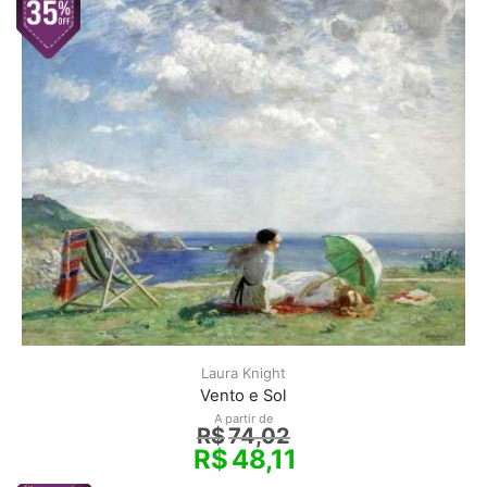
Laura Knight
Vento e Sol
A partir de
R$
74,02
R$
48,11