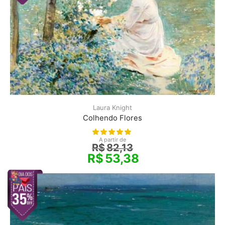
Laura Knight
Colhendo Flores
A partir de
R$
82,13
R$
53,38