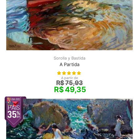
Sorolla y Bastida
A Partida
A partir de
R$
75,93
R$
49,35