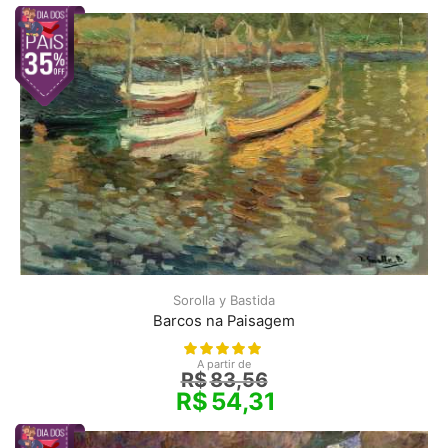
Sorolla y Bastida
Barcos na Paisagem
A partir de
R$
83,56
R$
54,31