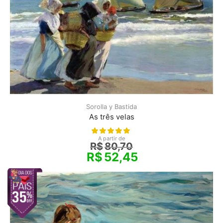
Sorolla y Bastida
As três velas
A partir de
R$
80,70
R$
52,45