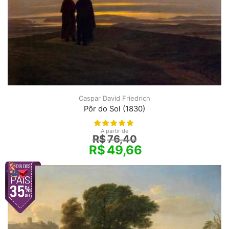
Caspar David Friedrich
Pôr do Sol (1830)
A partir de
R$
76,40
R$
49,66