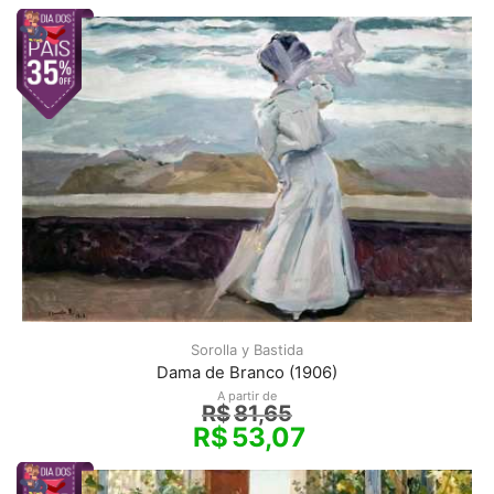
Sorolla y Bastida
Dama de Branco (1906)
A partir de
R$
81,65
R$
53,07