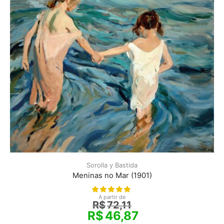
Sorolla y Bastida
Meninas no Mar (1901)
A partir de
R$
72,11
R$
46,87