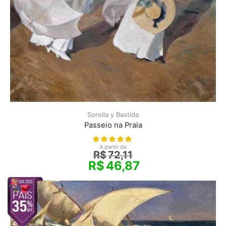
Sorolla y Bastida
Passeio na Praia
A partir de
R$
72,11
R$
46,87