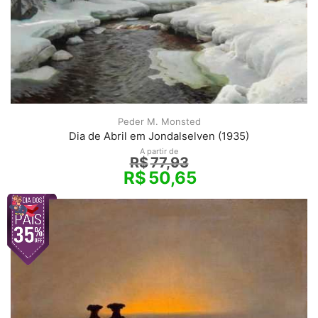
Peder M. Monsted
Dia de Abril em Jondalselven (1935)
A partir de
R$
77,93
R$
50,65