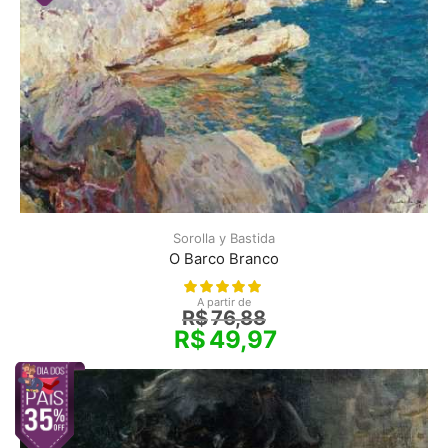
Sorolla y Bastida
O Barco Branco
A partir de
R$
76,88
R$
49,97