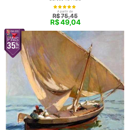
A partir de
R$
75,45
R$
49,04