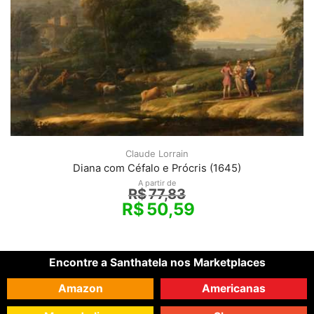
Claude Lorrain
Diana com Céfalo e Prócris (1645)
A partir de
R$
77,83
R$
50,59
Encontre a Santhatela nos Marketplaces
Amazon
Americanas