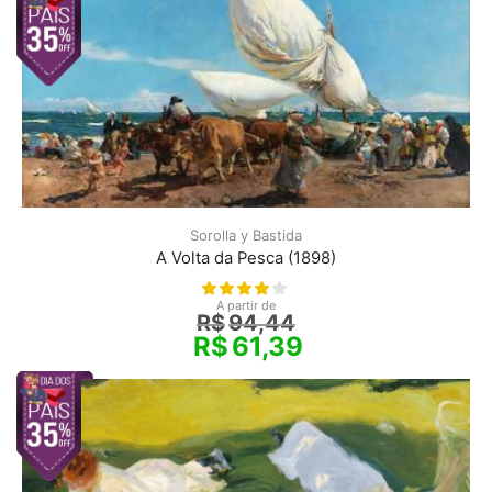
Sorolla y Bastida
A Volta da Pesca (1898)
A partir de
R$
94,44
R$
61,39