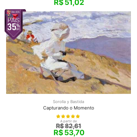
R$
51,02
Sorolla y Bastida
Capturando o Momento
A partir de
R$
82,61
R$
53,70