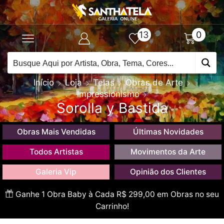
13
0
Início
Loja
Telas
Obras de Arte
Impressionismo
Sorolla y Bastida
Obras Mais Vendidas
Últimas Novidades
Todos Artistas
Movimentos da Arte
Galeria Vip
Opinião dos Clientes
Ganhe 1 Obra Baby à Cada R$ 299,00 em Obras no seu
Carrinho!