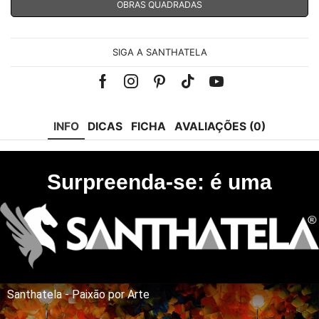
OBRAS QUADRADAS
SIGA A SANTHATELA
Facebook
Instagram
Pinterest
Tik-
Youtube
tok
INFO
DICAS
FICHA
AVALIAÇÕES (0)
Surpreenda-se: é uma
Santhatela - Paixão por Arte