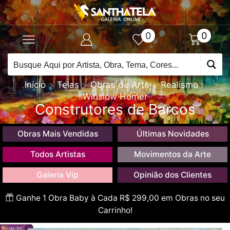
0
0
Início
Telas
Obras de Arte
Realismo
Winslow Homer
Construtores de Barcos
Obras Mais Vendidas
Últimas Novidades
Todos Artistas
Movimentos da Arte
Galeria Vip
Opinião dos Clientes
Ganhe 1 Obra Baby à Cada R$ 299,00 em Obras no seu
Carrinho!