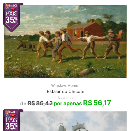
Winslow Homer
Estalar do Chicote
A partir de
R$
56,17
R$
86,42