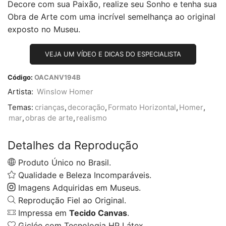
Decore com sua Paixão, realize seu Sonho e tenha sua
Obra de Arte com uma incrível semelhança ao original
exposto no Museu.
VEJA UM VÍDEO E DICAS DO ESPECIALISTA
Código:
OACANV194B
Artista:
Winslow Homer
Temas:
crianças
,
decoração
,
Formato Horizontal
,
Homer
,
mar
,
obras de arte
,
realismo
Detalhes da Reprodução
Produto Único no Brasil.
Qualidade e Beleza Incomparáveis.
Imagens Adquiridas em Museus.
Reprodução Fiel ao Original.
Impressa em
Tecido Canvas
.
Giclée com Tecnologia HP Látex.