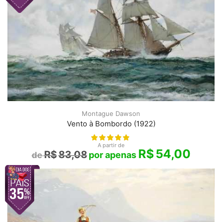
Montague Dawson
Vento à Bombordo (1922)
A partir de
R$
54,00
R$
83,08