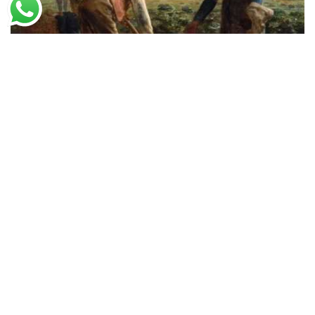
Jean-François Millet
Plantadores de Batatas
A partir de
R$
49,35
R$
75,93