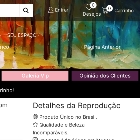
0
0
Entrar
Carrinho
Desejos
SEU ESPAÇO
rico
Página Anterior
Galeria Vip
Opinião dos Clientes
rinho!
Detalhes da Reprodução
com
Produto Único no Brasil.
Qualidade e Beleza
Incomparáveis.