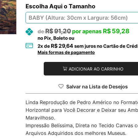
Tamanho
R$
91,20
R$
59,28
no Pix, Boleto ou
R$
29,64
2
x de
sem juros no Cartão de Créd
Mais formas de pagamento
ADICIONAR AO CARRINHO
Salvar na Lista de Desejos
Linda Reprodução de Pedro Américo no Format
Horizontal para Você Decorar e Deixar seu Amb
Maravilhoso.
Impressão Belíssima, Direta no Tecido Canvas 
Arquivos Adquiridos dos melhores Museus.