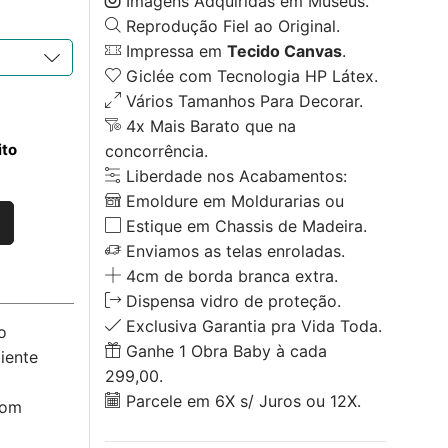
Imagens Adquiridas em Museus.
Reprodução Fiel ao Original.
Impressa em
Tecido Canvas
.
Giclée com Tecnologia HP Látex.
Vários Tamanhos Para Decorar.
4x Mais Barato que na
ito
concorrência.
Liberdade nos Acabamentos:
Emoldure em Moldurarias ou
Estique em Chassis de Madeira.
Enviamos as telas enroladas.
4cm de borda branca extra.
Dispensa vidro de proteção.
Exclusiva Garantia pra Vida Toda.
o
Ganhe 1 Obra Baby à cada
iente
299,00.
Parcele em 6X s/ Juros ou 12X.
com