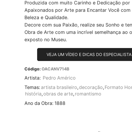
Produzida com muito Carinho e Dedicação por
Apaixonados por Arte para Encantar Você com
Beleza e Qualidade.
Decore com sua Paixão, realize seu Sonho e te
Obra de Arte com uma incrível semelhança ao or
exposto no Museu.
VEJA UM VÍDEO E DICAS DO ESPECIALISTA
Código:
OACANV714B
Artista:
Pedro Américo
Temas:
artista brasileiro
,
decoração
,
Formato Hor
história
,
obras de arte
,
romantismo
Ano da Obra:
1888