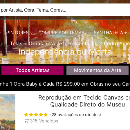
PINTORES
COMPRE POR TEMAS
SANTHATELA +
io
Telas
Obras de Arte
Romantismo
Pedro Amé
Independência ou Morte
Todos Artistas
Movimentos da Arte
he 1 Obra Baby à Cada R$ 299,00 em Obras no seu Car
Reprodução em Tecido Canvas 
Qualidade Direto do Museu
(
28
avaliações de clientes)
315
Vendidos