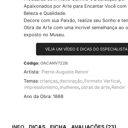
Apaixonados por Arte para Encantar Você com
Beleza e Qualidade.
Decore com sua Paixão, realize seu Sonho e te
Obra de Arte com uma incrível semelhança ao or
exposto no Museu.
VEJA UM VÍDEO E DICAS DO ESPECIALISTA
Código:
OACANV722B
Artista:
Pierre-Auguste Renoir
Temas:
crianças
,
decoração
,
Formato Vertical
,
impressionismo
,
mulheres
,
obras de arte
,
Renoir
Ano da Obra:
1888
INFO
DICAS
FICHA
AVALIAÇÕES (23)