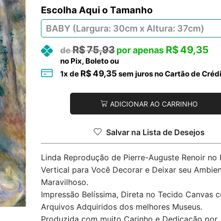
Tamanho
R$
75,93
R$
49,35
no Pix, Boleto ou
R$
49,35
1
x de
sem juros no Cartão de Créd
ADICIONAR AO CARRINHO
Salvar na Lista de Desejos
Linda Reprodução de Pierre-Auguste Renoir no
Vertical para Você Decorar e Deixar seu Ambie
Maravilhoso.
Impressão Belíssima, Direta no Tecido Canvas 
Arquivos Adquiridos dos melhores Museus.
Produzida com muito Carinho e Dedicação por