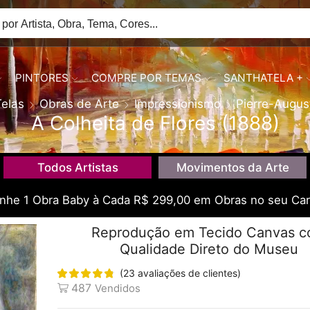
PINTORES
COMPRE POR TEMAS
SANTHATELA +
Telas
Obras de Arte
Impressionismo
Pierre-Augus
A Colheita de Flores (1888)
Todos Artistas
Movimentos da Arte
he 1 Obra Baby à Cada R$ 299,00 em Obras no seu Car
Reprodução em Tecido Canvas 
Qualidade Direto do Museu
(
23
avaliações de clientes)
487
Vendidos