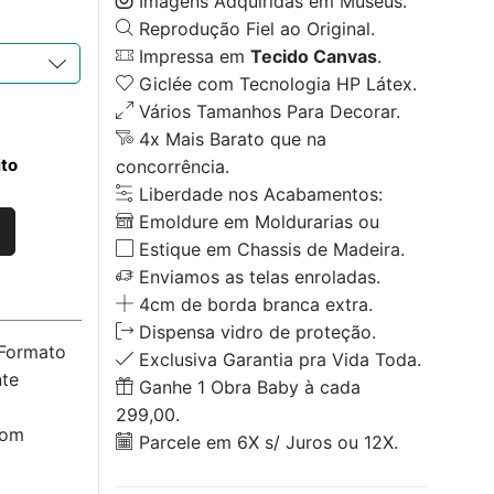
Imagens Adquiridas em Museus.
Reprodução Fiel ao Original.
Impressa em
Tecido Canvas
.
Giclée com Tecnologia HP Látex.
Vários Tamanhos Para Decorar.
4x Mais Barato que na
ito
concorrência.
Liberdade nos Acabamentos:
Emoldure em Moldurarias ou
Estique em Chassis de Madeira.
Enviamos as telas enroladas.
4cm de borda branca extra.
Dispensa vidro de proteção.
 Formato
Exclusiva Garantia pra Vida Toda.
nte
Ganhe 1 Obra Baby à cada
299,00.
com
Parcele em 6X s/ Juros ou 12X.