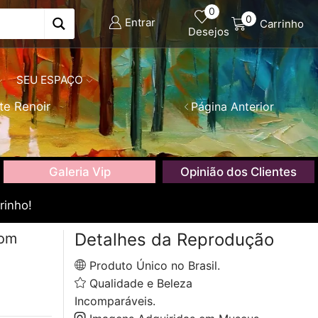
0
0
Entrar
Carrinho
Desejos
SEU ESPAÇO
te Renoir
Página Anterior
Galeria Vip
Opinião dos Clientes
rinho!
Detalhes da Reprodução
com
Produto Único no Brasil.
Qualidade e Beleza
Incomparáveis.