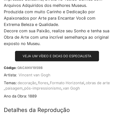
Arquivos Adquiridos dos melhores Museus.
Produzida com muito Carinho e Dedicação por
Apaixonados por Arte para Encantar Você com
Extrema Beleza e Qualidade.
Decore com sua Paixão, realize seu Sonho e tenha sua
Obra de Arte com uma incrível semelhança ao original
exposto no Museu.
VEJA UM VÍDEO E DICAS DO ESPECIALISTA
Código:
OACANV1959B
Artista:
Vincent van Gogh
Temas:
decoração
,
flores
,
Formato Horizontal
,
obras de arte
,
paisagem
,
pós-impressionismo
,
van Gogh
Ano da Obra:
1889
Detalhes da Reprodução