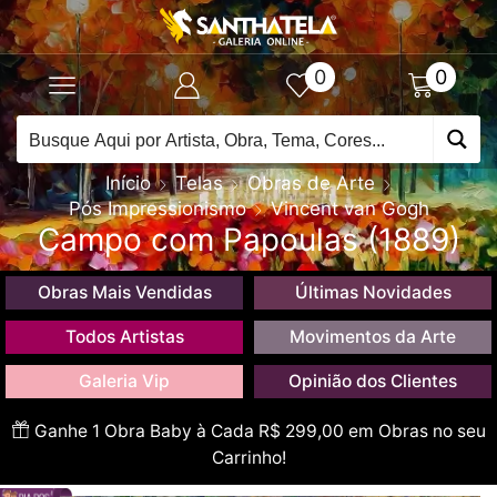
0
0
Início
Telas
Obras de Arte
Pós Impressionismo
Vincent van Gogh
Campo com Papoulas (1889)
Obras Mais Vendidas
Últimas Novidades
Todos Artistas
Movimentos da Arte
Galeria Vip
Opinião dos Clientes
Ganhe 1 Obra Baby à Cada R$ 299,00 em Obras no seu
Carrinho!