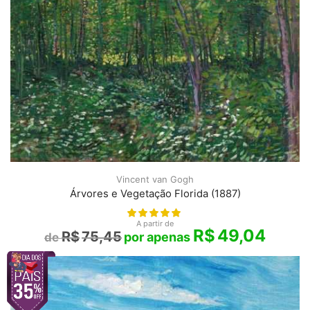
Vincent van Gogh
Árvores e Vegetação Florida (1887)
A partir de
R$
49,04
R$
75,45