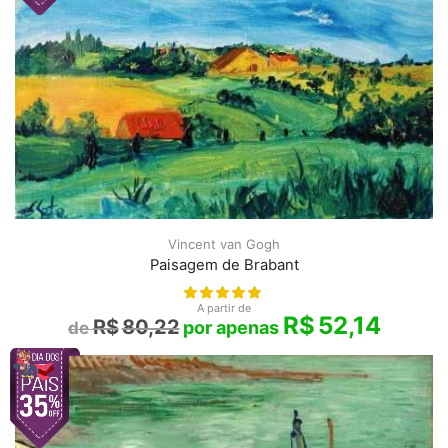
Vincent van Gogh
Paisagem de Brabant
A partir de
R$
52,14
R$
80,22