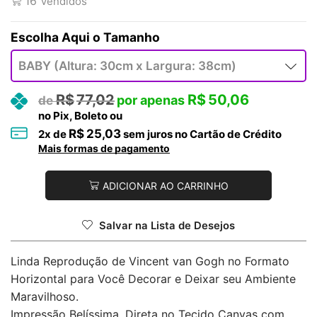
16
Vendidos
Tamanho
R$
77,02
R$
50,06
no Pix, Boleto ou
R$
25,03
2
x de
sem juros no Cartão de Crédito
Mais formas de pagamento
ADICIONAR AO CARRINHO
Salvar na Lista de Desejos
Linda Reprodução de Vincent van Gogh no Formato
Horizontal para Você Decorar e Deixar seu Ambiente
Maravilhoso.
Impressão Belíssima, Direta no Tecido Canvas com