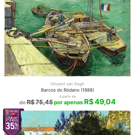
Vincent van Gogh
Barcos do Ródano (1888)
A partir de
R$
49,04
R$
75,45