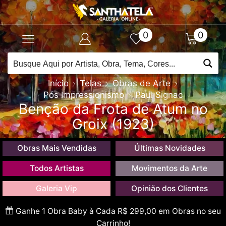
0
0
Início
Telas
Obras de Arte
Pós Impressionismo
Paul Signac
Benção da Frota de Atum no
Groix (1923)
Obras Mais Vendidas
Últimas Novidades
Todos Artistas
Movimentos da Arte
Galeria Vip
Opinião dos Clientes
Ganhe 1 Obra Baby à Cada R$ 299,00 em Obras no seu
Carrinho!