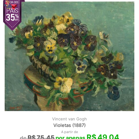
Vincent van Gogh
Violetas (1887)
A partir de
R$
49,04
R$
75,45