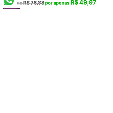
R$
49,97
R$
76,88
Paul Signac
Porto de Saint-Tropez