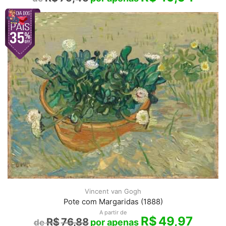
Vincent van Gogh
Pote com Margaridas (1888)
A partir de
R$
49,97
R$
76,88