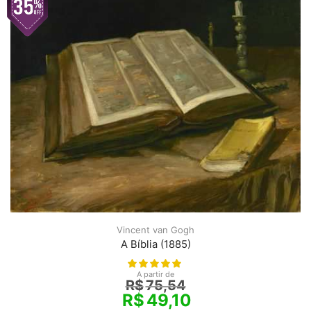
Vincent van Gogh
A Bíblia (1885)
A partir de
R$
75,54
R$
49,10