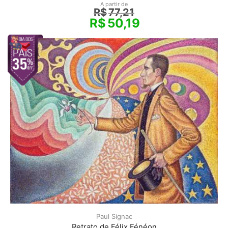
A partir de
R$
77,21
R$
50,19
Paul Signac
Retrato de Félix Fénéon