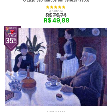
O Lago São Marcos em Veneza (1905)
A partir de
R$
76,74
R$
49,88