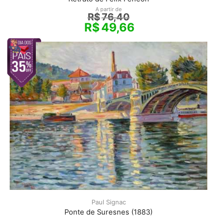
A partir de
R$
76,40
R$
49,66
Paul Signac
Ponte de Suresnes (1883)