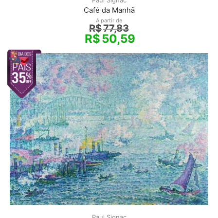
Paul Signac
Café da Manhã
A partir de
R$
77,83
R$
50,59
Paul Signac