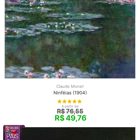
Claude Monet
Ninféias (1904)
A partir de
R$
76,55
R$
49,76