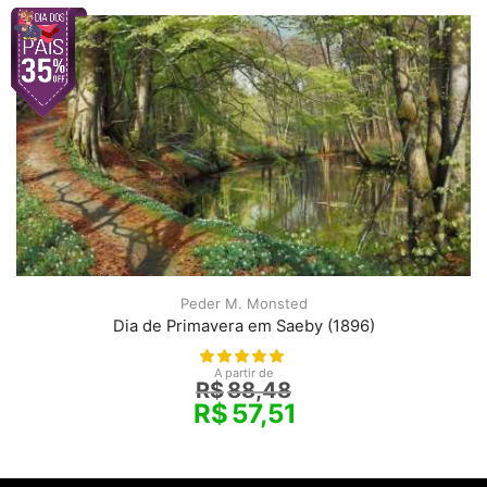
Peder M. Monsted
Dia de Primavera em Saeby (1896)
A partir de
R$
88,48
R$
57,51