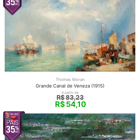
Thomas Moran
Grande Canal de Veneza (1915)
A partir de
R$
83,23
R$
54,10