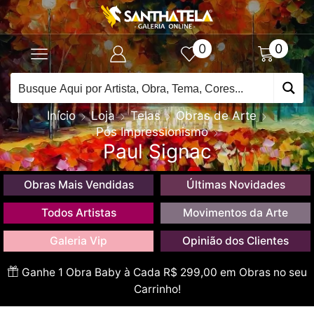
0
0
Início
Loja
Telas
Obras de Arte
Pós Impressionismo
Paul Signac
Obras Mais Vendidas
Últimas Novidades
Todos Artistas
Movimentos da Arte
Galeria Vip
Opinião dos Clientes
Ganhe 1 Obra Baby à Cada R$ 299,00 em Obras no seu
Carrinho!