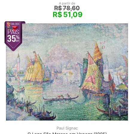
A partir de
R$
78,60
R$
51,09
Paul Signac