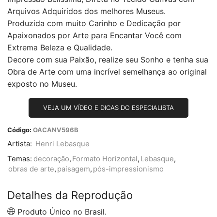
Arquivos Adquiridos dos melhores Museus.
Produzida com muito Carinho e Dedicação por
Apaixonados por Arte para Encantar Você com
Extrema Beleza e Qualidade.
Decore com sua Paixão, realize seu Sonho e tenha sua
Obra de Arte com uma incrível semelhança ao original
exposto no Museu.
VEJA UM VÍDEO E DICAS DO ESPECIALISTA
Código:
OACANV596B
Artista:
Henri Lebasque
Temas:
decoração
,
Formato Horizontal
,
Lebasque
,
obras de arte
,
paisagem
,
pós-impressionismo
Detalhes da Reprodução
Produto Único no Brasil.