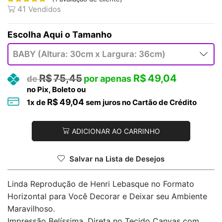
41
Vendidos
Tamanho
R$
75,45
R$
49,04
no Pix, Boleto ou
R$
49,04
1
x de
sem juros no Cartão de Crédito
ADICIONAR AO CARRINHO
Salvar na Lista de Desejos
Linda Reprodução de Henri Lebasque no Formato
Horizontal para Você Decorar e Deixar seu Ambiente
Maravilhoso.
Impressão Belíssima, Direta no Tecido Canvas com