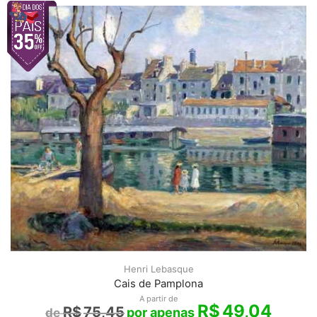
Henri Lebasque
Cais de Pamplona
A partir de
R$
49,04
R$
75,45