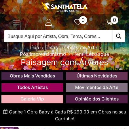
0
0
Início
Telas
Obras de Arte
Pós Impressionismo
Henri Lebasque
Paisagem com Árvores
Obras Mais Vendidas
Últimas Novidades
Todos Artistas
Movimentos da Arte
Galeria Vip
Opinião dos Clientes
Ganhe 1 Obra Baby à Cada R$ 299,00 em Obras no seu
Carrinho!