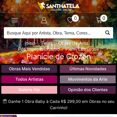
0
0
Início
Telas
Obras de Arte
Pós Impressionismo
Henri Lebasque
Planície de Crozon
Obras Mais Vendidas
Últimas Novidades
Todos Artistas
Movimentos da Arte
Galeria Vip
Opinião dos Clientes
Ganhe 1 Obra Baby à Cada R$ 299,00 em Obras no seu
Carrinho!