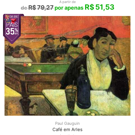
A partir de
R$
51,53
R$
79,27
Paul Gauguin
Café em Arles