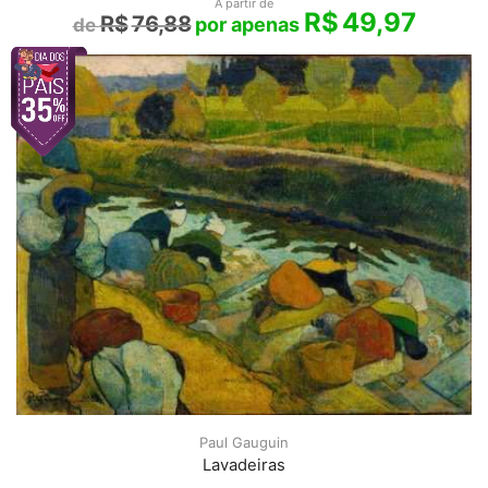
A partir de
R$
49,97
R$
76,88
Paul Gauguin
Lavadeiras