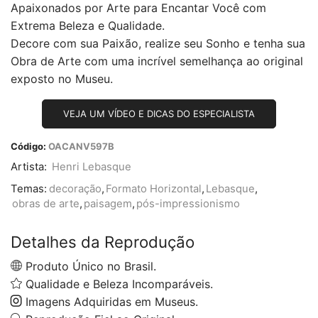
Apaixonados por Arte para Encantar Você com
Extrema Beleza e Qualidade.
Decore com sua Paixão, realize seu Sonho e tenha sua
Obra de Arte com uma incrível semelhança ao original
exposto no Museu.
VEJA UM VÍDEO E DICAS DO ESPECIALISTA
Código:
OACANV597B
Artista:
Henri Lebasque
Temas:
decoração
,
Formato Horizontal
,
Lebasque
,
obras de arte
,
paisagem
,
pós-impressionismo
Detalhes da Reprodução
Produto Único no Brasil.
Qualidade e Beleza Incomparáveis.
Imagens Adquiridas em Museus.