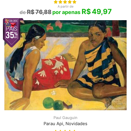
A partir de
R$
49,97
R$
76,88
Paul Gauguin
Parau Api, Novidades