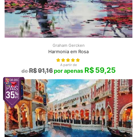
Graham Gercken
Harmonia em Rosa
A partir de
R$
59,25
R$
91,16