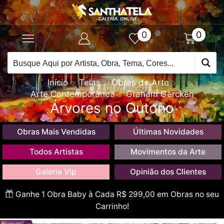
0
0
Início
Telas
Obras de Arte
Arte Contemporânea
Graham Gercken
Árvores no Outono
Obras Mais Vendidas
Últimas Novidades
Todos Artistas
Movimentos da Arte
Galeria Vip
Opinião dos Clientes
Ganhe 1 Obra Baby à Cada R$ 299,00 em Obras no seu
Carrinho!