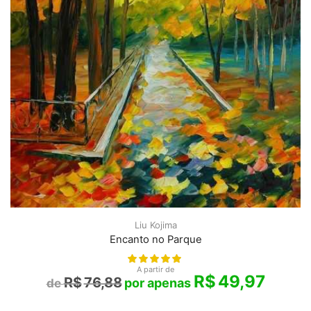
Liu Kojima
Encanto no Parque
A partir de
R$
49,97
R$
76,88