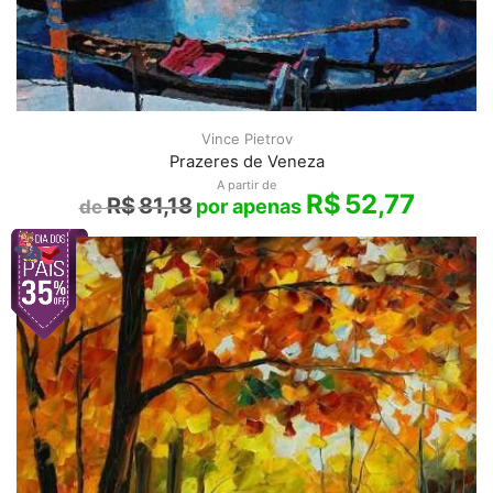
Vince Pietrov
Prazeres de Veneza
A partir de
R$
52,77
R$
81,18