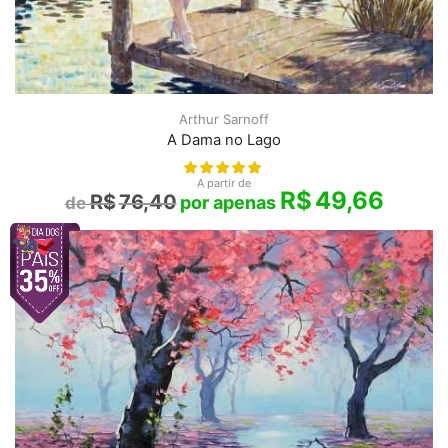
Arthur Sarnoff
A Dama no Lago
A partir de
R$
49,66
R$
76,40