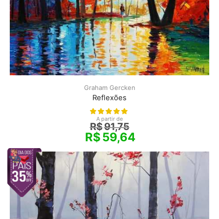
Graham Gercken
Reflexões
A partir de
R$
91,75
R$
59,64