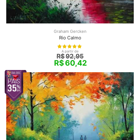
Graham Gercken
Rio Calmo
A partir de
R$
92,95
R$
60,42