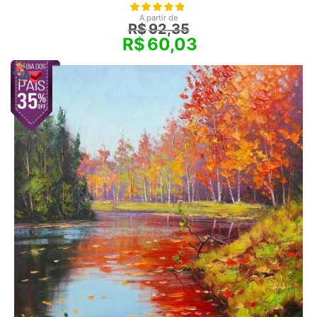
A partir de
R$
92,35
R$
60,03