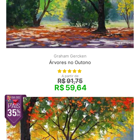
Graham Gercken
Árvores no Outono
A partir de
R$
91,75
R$
59,64