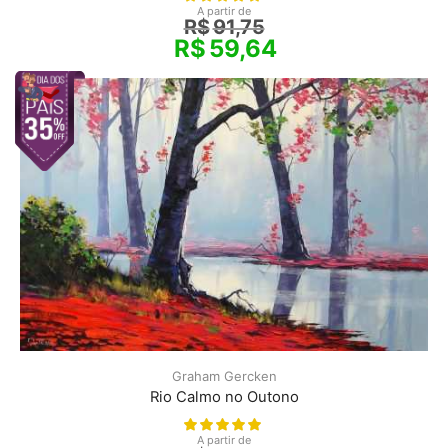
A partir de
R$
91,75
R$
59,64
Graham Gercken
Rio Calmo no Outono
A partir de