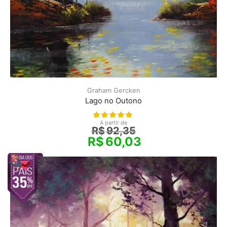
Graham Gercken
Lago no Outono
A partir de
R$
92,35
R$
60,03