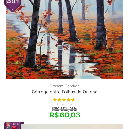
Graham Gercken
Córrego entre Folhas de Outono
A partir de
R$
92,35
R$
60,03