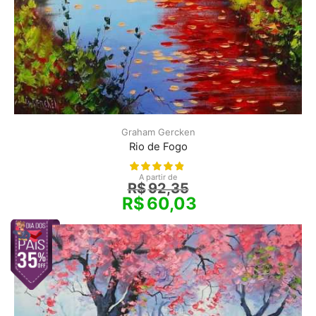
Graham Gercken
Rio de Fogo
A partir de
R$
92,35
R$
60,03