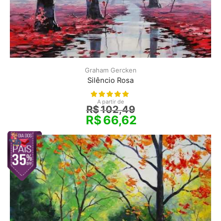
Graham Gercken
Silêncio Rosa
A partir de
R$
102,49
R$
66,62