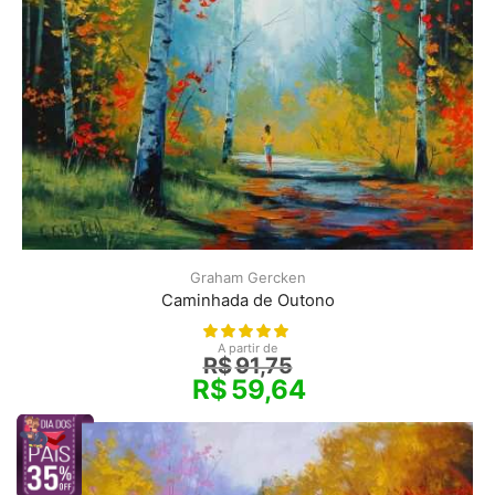
Graham Gercken
Caminhada de Outono
A partir de
R$
91,75
R$
59,64