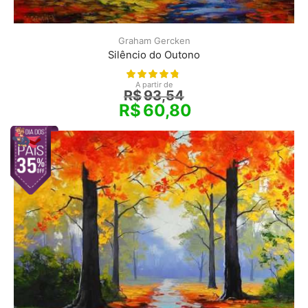
Graham Gercken
Silêncio do Outono
A partir de
R$
93,54
R$
60,80