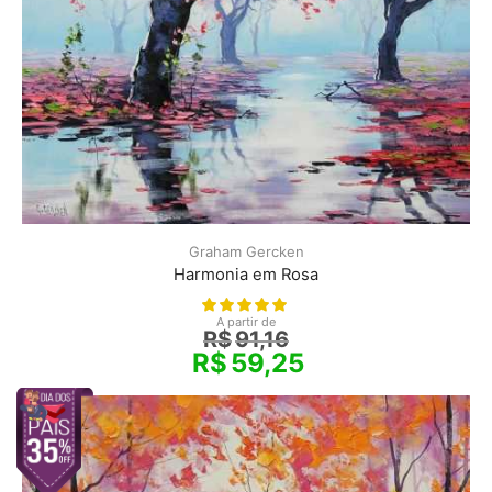
Graham Gercken
Harmonia em Rosa
A partir de
R$
91,16
R$
59,25