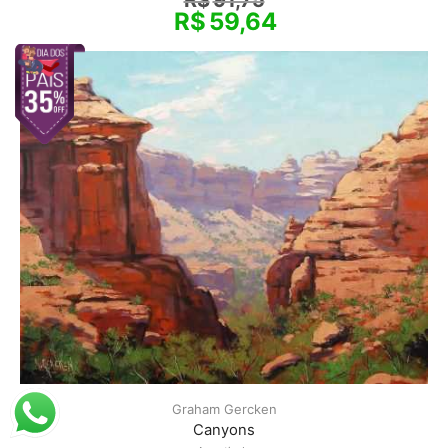
R$
91,75
R$
59,64
Graham Gercken
Canyons