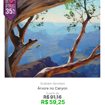
Graham Gercken
Árvore no Canyon
A partir de
R$
91,16
R$
59,25