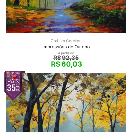
Graham Gercken
Impressões de Outono
A partir de
R$
92,35
R$
60,03