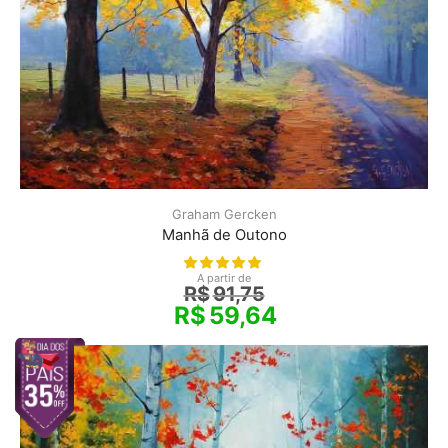
Graham Gercken
Manhã de Outono
A partir de
R$
91,75
R$
59,64