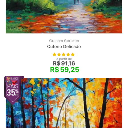
Graham Gercken
Outono Delicado
A partir de
R$
91,16
R$
59,25