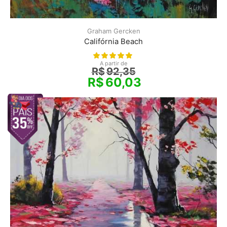
Graham Gercken
Califórnia Beach
A partir de
R$
92,35
R$
60,03