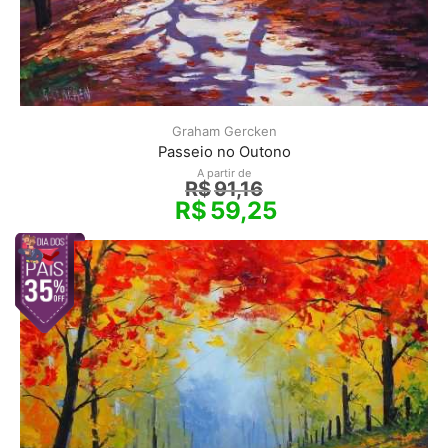
Graham Gercken
Passeio no Outono
A partir de
R$
91,16
R$
59,25