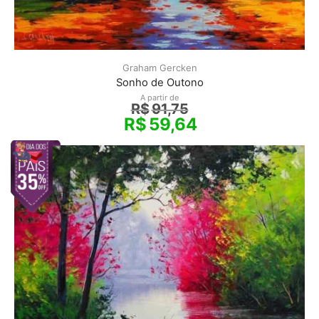
Graham Gercken
Sonho de Outono
A partir de
R$
91,75
R$
59,64