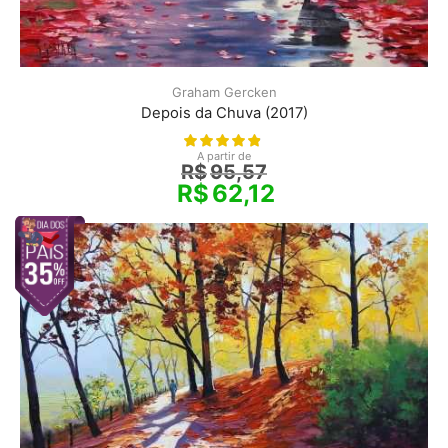
Graham Gercken
Depois da Chuva (2017)
A partir de
R$
95,57
R$
62,12