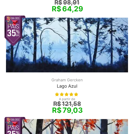
R$
98,91
R$
64,29
Graham Gercken
Lago Azul
A partir de
R$
121,58
R$
79,03