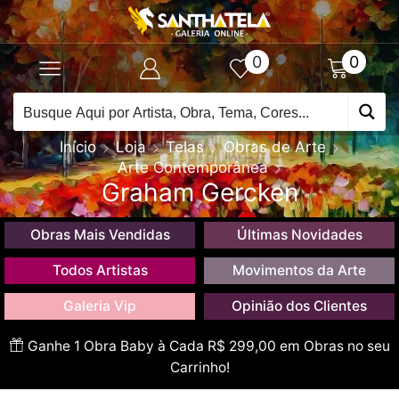
0
0
Início
Loja
Telas
Obras de Arte
Arte Contemporânea
Graham Gercken
Obras Mais Vendidas
Últimas Novidades
Todos Artistas
Movimentos da Arte
Galeria Vip
Opinião dos Clientes
Ganhe 1 Obra Baby à Cada R$ 299,00 em Obras no seu
Carrinho!