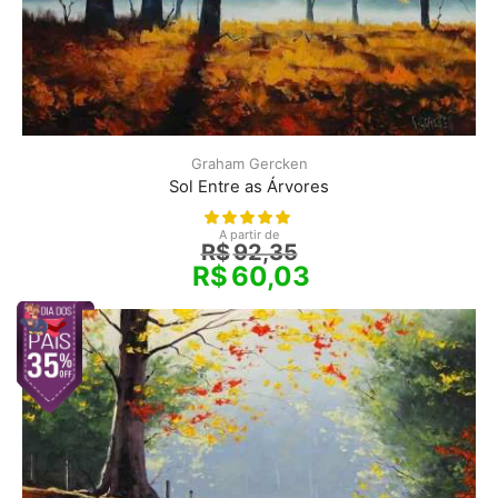
Graham Gercken
Sol Entre as Árvores
A partir de
R$
92,35
R$
60,03