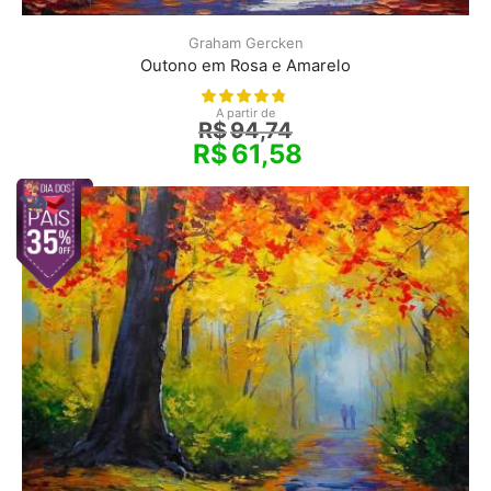
Graham Gercken
Outono em Rosa e Amarelo
A partir de
R$
94,74
R$
61,58