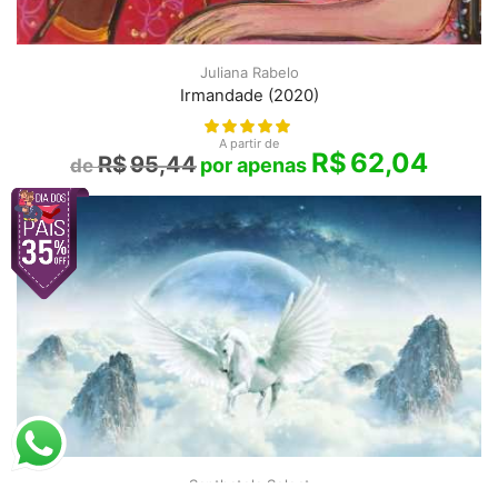
Juliana Rabelo
Irmandade (2020)
A partir de
R$
62,04
R$
95,44
Santhatela Select