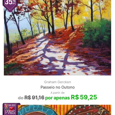
Graham Gercken
Passeio no Outono
A partir de
R$
59,25
R$
91,16