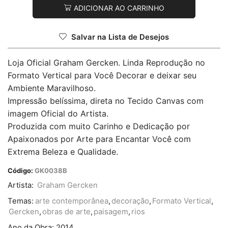
ADICIONAR AO CARRINHO
Salvar na Lista de Desejos
Loja Oficial Graham Gercken. Linda Reprodução no
Formato Vertical para Você Decorar e deixar seu
Ambiente Maravilhoso.
Impressão belíssima, direta no Tecido Canvas com
imagem Oficial do Artista.
Produzida com muito Carinho e Dedicação por
Apaixonados por Arte para Encantar Você com
Extrema Beleza e Qualidade.
Código:
GK0038B
Artista:
Graham Gercken
Temas:
arte contemporânea
,
decoração
,
Formato Vertical
,
Gercken
,
obras de arte
,
paisagem
,
rios
Ano da Obra:
2014