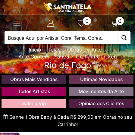
0
0
Início
Telas
Obras de Arte
Arte Contemporânea
Graham Gercken
Rio de Fogo
Obras Mais Vendidas
Últimas Novidades
Todos Artistas
Movimentos da Arte
Galeria Vip
Opinião dos Clientes
Ganhe 1 Obra Baby à Cada R$ 299,00 em Obras no seu
Carrinho!