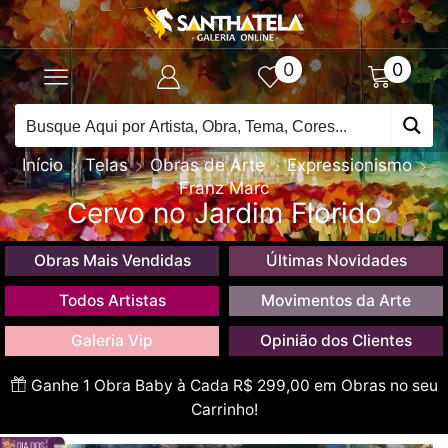
0
0
Início
Telas
Obras de Arte
Expressionismo
Franz Marc
Cervo no Jardim Florido
Obras Mais Vendidas
Últimas Novidades
Todos Artistas
Movimentos da Arte
Galeria Vip
Opinião dos Clientes
Ganhe 1 Obra Baby à Cada R$ 299,00 em Obras no seu
Carrinho!