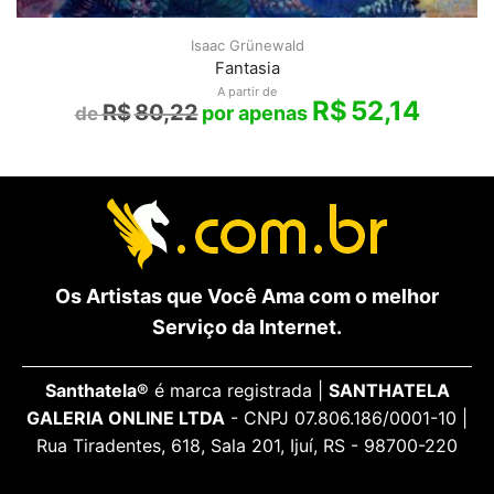
Isaac Grünewald
Fantasia
A partir de
R$
52,14
R$
80,22
Os Artistas que Você Ama com o melhor
Serviço da Internet.
Santhatela®
é marca registrada |
SANTHATELA
GALERIA ONLINE LTDA
- CNPJ 07.806.186/0001-10 |
Rua Tiradentes, 618, Sala 201, Ijuí, RS - 98700-220