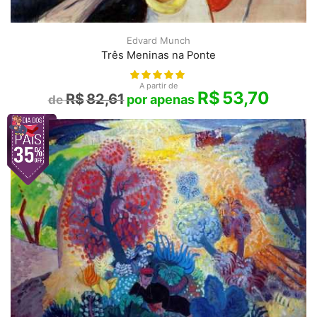
Edvard Munch
Três Meninas na Ponte
A partir de
R$
53,70
R$
82,61