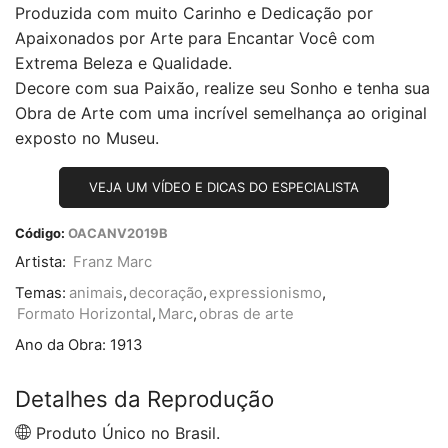
Produzida com muito Carinho e Dedicação por
Apaixonados por Arte para Encantar Você com
Extrema Beleza e Qualidade.
Decore com sua Paixão, realize seu Sonho e tenha sua
Obra de Arte com uma incrível semelhança ao original
exposto no Museu.
VEJA UM VÍDEO E DICAS DO ESPECIALISTA
Código:
OACANV2019B
Artista:
Franz Marc
Temas:
animais
,
decoração
,
expressionismo
,
Formato Horizontal
,
Marc
,
obras de arte
Ano da Obra:
1913
Detalhes da Reprodução
Produto Único no Brasil.