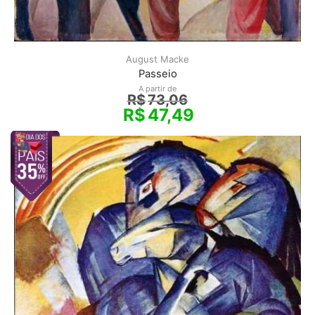
August Macke
Passeio
A partir de
R$
73,06
R$
47,49