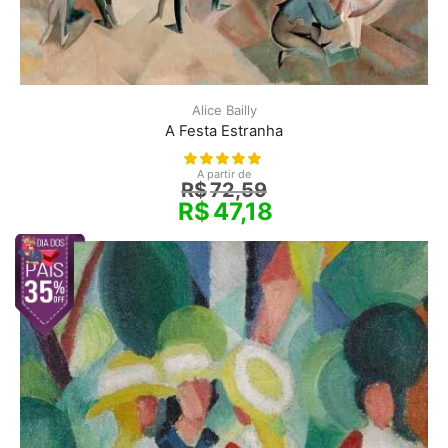
Alice Bailly
A Festa Estranha
A partir de
R$
72,59
R$
47,18