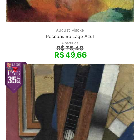
August Macke
Pessoas no Lago Azul
A partir de
R$
76,40
R$
49,66