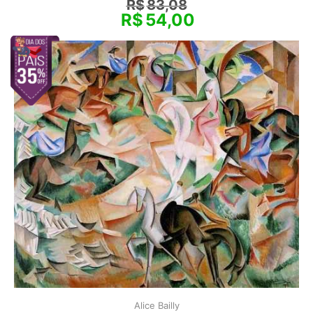
R$
83,08
R$
54,00
Alice Bailly