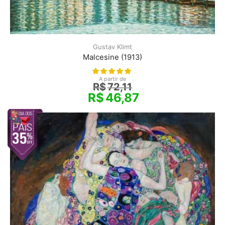
Gustav Klimt
Malcesine (1913)
A partir de
R$
72,11
R$
46,87