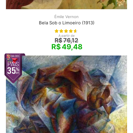
Émile Vernon
Bela Sob o Limoeiro (1913)
A partir de
R$
76,12
R$
49,48