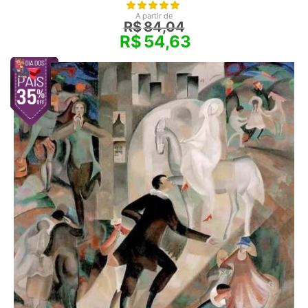
A partir de
R$
84,04
R$
54,63