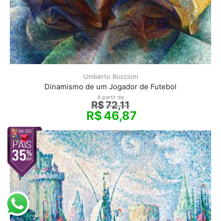
Umberto Boccioni
Dinamismo de um Jogador de Futebol
A partir de
R$
72,11
R$
46,87