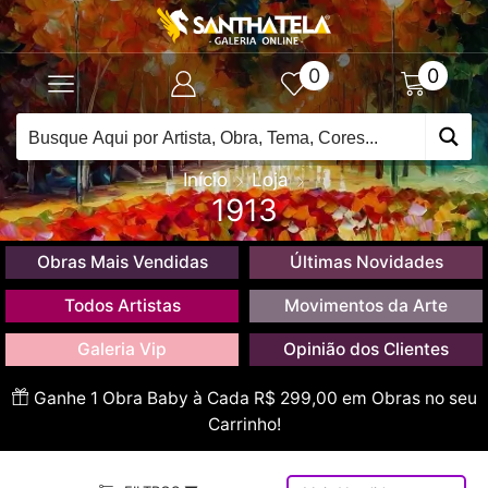
0
0
Início
Loja
1913
Obras Mais Vendidas
Últimas Novidades
Todos Artistas
Movimentos da Arte
Galeria Vip
Opinião dos Clientes
Ganhe 1 Obra Baby à Cada R$ 299,00 em Obras no seu
Carrinho!