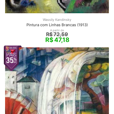
Wassily Kandinsky
Pintura com Linhas Brancas (1913)
A partir de
R$
72,59
R$
47,18