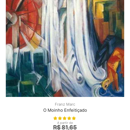
Franz Marc
O Moinho Enfeitiçado
A partir de
R$
81,65