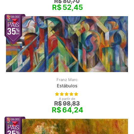
R$
80,70
R$
52,45
Franz Marc
Estábulos
A partir de
R$
98,83
R$
64,24