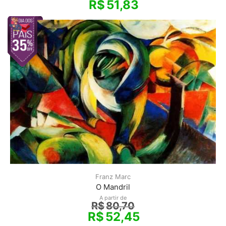
R$
51,83
Franz Marc
O Mandril
A partir de
R$
80,70
R$
52,45