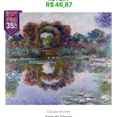
R$
46,87
Claude Monet