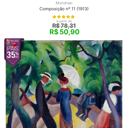
Mondrian
Composição nº 11 (1913)
A partir de
R$
78,31
R$
50,90