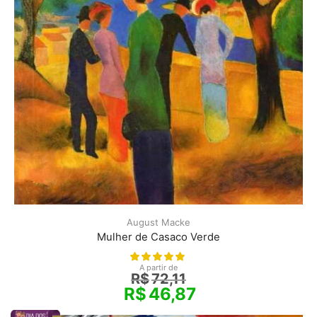
August Macke
Mulher de Casaco Verde
A partir de
R$
72,11
R$
46,87