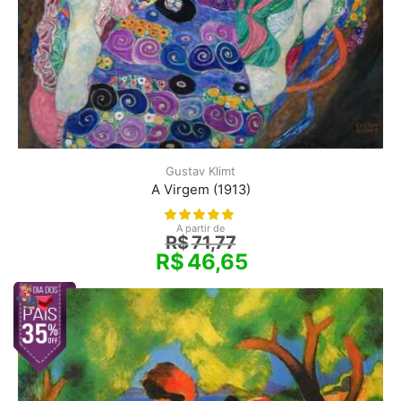
Gustav Klimt
A Virgem (1913)
A partir de
R$
71,77
R$
46,65