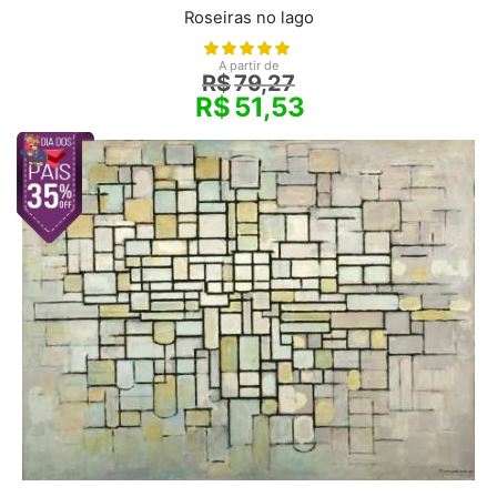
Roseiras no lago
A partir de
R$
79,27
R$
51,53