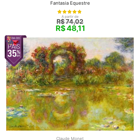
Fantasia Equestre
A partir de
R$
74,02
R$
48,11
Claude Monet