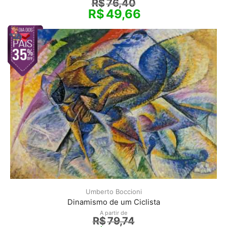
R$
76,40
R$
49,66
Umberto Boccioni
Dinamismo de um Ciclista
A partir de
R$
79,74