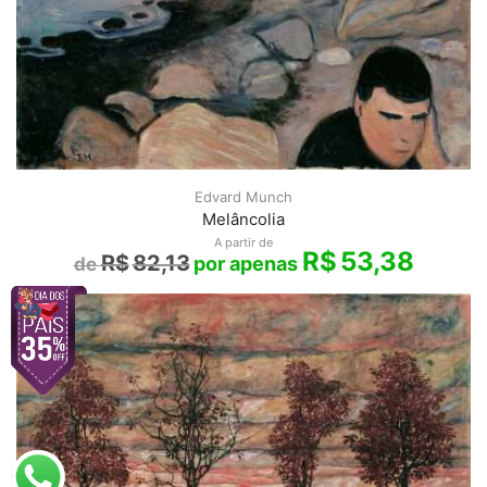
Edvard Munch
Melâncolia
A partir de
R$
53,38
R$
82,13