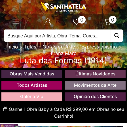
0
0
Início
Telas
Obras de Arte
Expressionismo
Franz Marc
Luta das Formas (1914)
Obras Mais Vendidas
Últimas Novidades
Todos Artistas
Movimentos da Arte
Galeria Vip
Opinião dos Clientes
Ganhe 1 Obra Baby à Cada R$ 299,00 em Obras no seu
Carrinho!