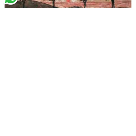
Egon Schiele
Quatro Árvores (1917)
A partir de
R$
50,16
R$
77,17