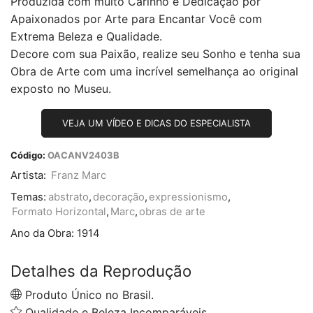
Produzida com muito Carinho e Dedicação por
Apaixonados por Arte para Encantar Você com
Extrema Beleza e Qualidade.
Decore com sua Paixão, realize seu Sonho e tenha sua
Obra de Arte com uma incrível semelhança ao original
exposto no Museu.
VEJA UM VÍDEO E DICAS DO ESPECIALISTA
Código:
OACANV2403B
Artista:
Franz Marc
Temas:
abstrato
,
decoração
,
expressionismo
,
Formato Horizontal
,
Marc
,
obras de arte
Ano da Obra:
1914
Detalhes da Reprodução
Produto Único no Brasil.
Qualidade e Beleza Incomparáveis.