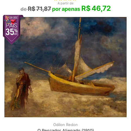
A partir de
R$
46,72
R$
71,87
Odilon Redon
O Pescador Alienado (1910)