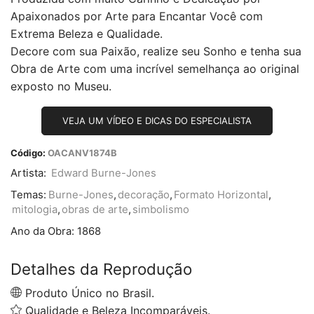
Apaixonados por Arte para Encantar Você com
Extrema Beleza e Qualidade.
Decore com sua Paixão, realize seu Sonho e tenha sua
Obra de Arte com uma incrível semelhança ao original
exposto no Museu.
VEJA UM VÍDEO E DICAS DO ESPECIALISTA
Código:
OACANV1874B
Artista:
Edward Burne-Jones
Temas:
Burne-Jones
,
decoração
,
Formato Horizontal
,
mitologia
,
obras de arte
,
simbolismo
Ano da Obra:
1868
Detalhes da Reprodução
Produto Único no Brasil.
Qualidade e Beleza Incomparáveis.