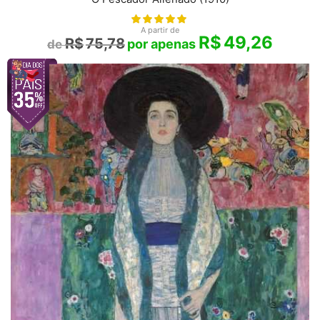
A partir de
R$
49,26
R$
75,78