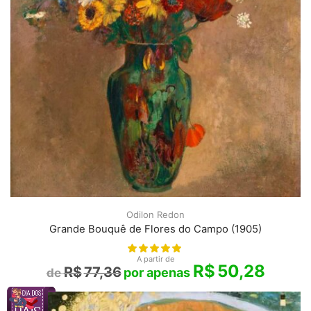
Odilon Redon
Grande Bouquê de Flores do Campo (1905)
A partir de
R$
50,28
R$
77,36