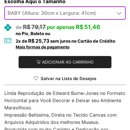
Tamanho
R$
79,17
R$
51,46
no Pix, Boleto ou
R$
25,73
2
x de
sem juros no Cartão de Crédito
Mais formas de pagamento
ADICIONAR AO CARRINHO
Salvar na Lista de Desejos
Linda Reprodução de Edward Burne-Jones no Formato
Horizontal para Você Decorar e Deixar seu Ambiente
Maravilhoso.
Impressão Belíssima, Direta no Tecido Canvas com
Arquivos Adquiridos dos melhores Museus.
Produzida com muito Carinho e Dedicação por