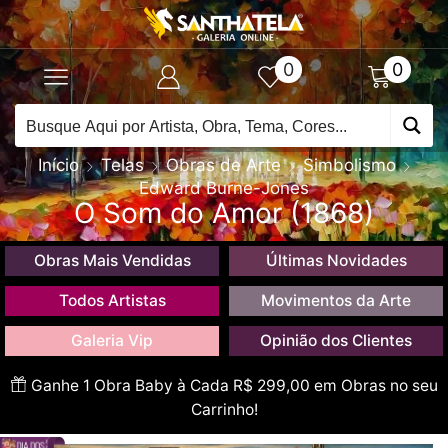
0
0
Início
Telas
Obras de Arte
Simbolismo
Edward Burne-Jones
O Som do Amor (1868)
Obras Mais Vendidas
Últimas Novidades
Todos Artistas
Movimentos da Arte
Galeria Vip
Opinião dos Clientes
Ganhe 1 Obra Baby à Cada R$ 299,00 em Obras no seu
Carrinho!