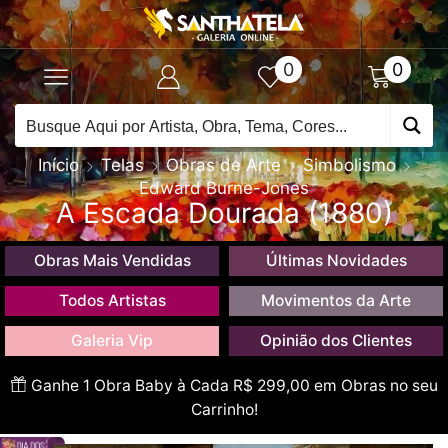
0
0
Início
Telas
Obras de Arte
Simbolismo
Edward Burne-Jones
A Escada Dourada (1880)
Obras Mais Vendidas
Últimas Novidades
Todos Artistas
Movimentos da Arte
Galeria Vip
Opinião dos Clientes
Ganhe 1 Obra Baby à Cada R$ 299,00 em Obras no seu
Carrinho!