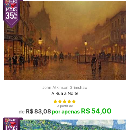
John Atkinson Grimshaw
A Rua à Noite
A partir de
R$
54,00
R$
83,08