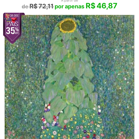
A partir de
R$
46,87
R$
72,11