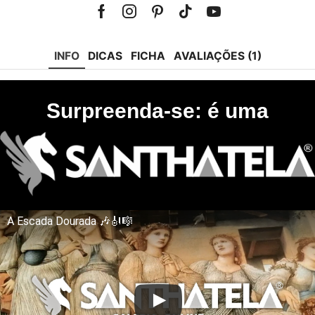
Facebook
Instagram
Pinterest
Tik-
Youtube
tok
INFO
DICAS
FICHA
AVALIAÇÕES (1)
Surpreenda-se: é uma
A Escada Dourada 🎶🎻🎼