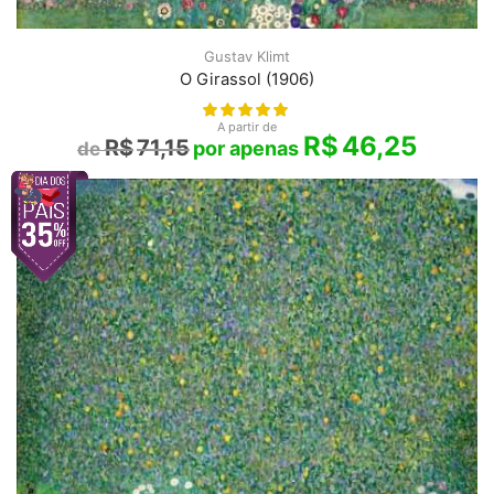
Gustav Klimt
O Girassol (1906)
A partir de
R$
46,25
R$
71,15