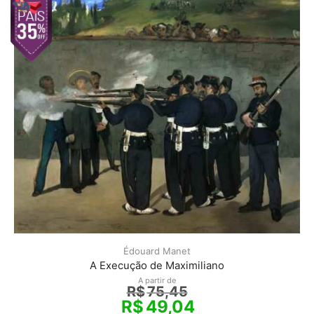
Édouard Manet
A Execução de Maximiliano
A partir de
R$
75,45
R$
49,04