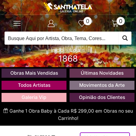
0
0
Início
Loja
1868
Obras Mais Vendidas
Últimas Novidades
Todos Artistas
Movimentos da Arte
Galeria Vip
Opinião dos Clientes
Ganhe 1 Obra Baby à Cada R$ 299,00 em Obras no seu
Carrinho!