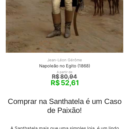
Jean-Léon Gérôme
Napoleão no Egito (1868)
A partir de
R$
80,94
R$
52,61
Comprar na Santhatela é um Caso
de Paixão!
A Santhatela mais que uma simples loja, é um lindo