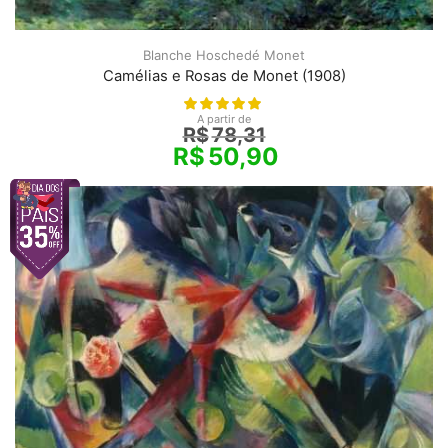
Blanche Hoschedé Monet
Camélias e Rosas de Monet (1908)
A partir de
R$
78,31
R$
50,90