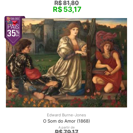
R$
81,80
R$
53,17
Edward Burne-Jones
O Som do Amor (1868)
A partir de
R$
79,17