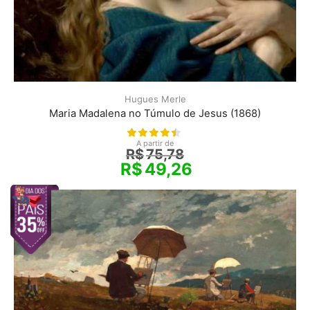
Hugues Merle
Maria Madalena no Túmulo de Jesus (1868)
A partir de
R$
75,78
R$
49,26