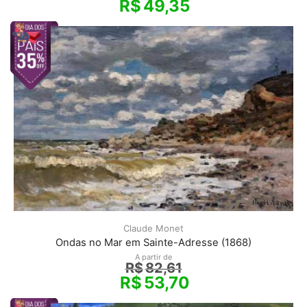
R$
49,35
Claude Monet
Ondas no Mar em Sainte-Adresse (1868)
A partir de
R$
82,61
R$
53,70