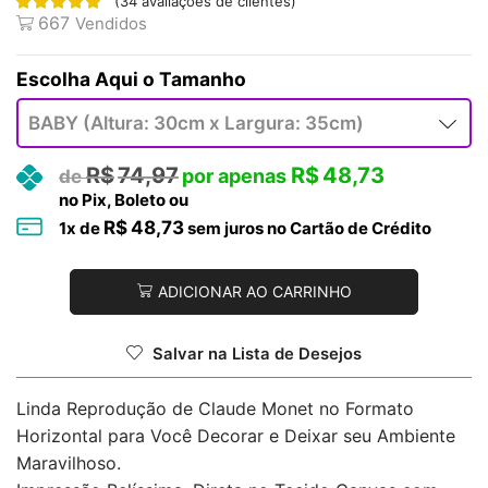
(
34
avaliações de clientes)
667
Vendidos
Tamanho
R$
74,97
R$
48,73
no Pix, Boleto ou
R$
48,73
1
x de
sem juros no Cartão de Crédito
ADICIONAR AO CARRINHO
Salvar na Lista de Desejos
Linda Reprodução de Claude Monet no Formato
Horizontal para Você Decorar e Deixar seu Ambiente
Maravilhoso.