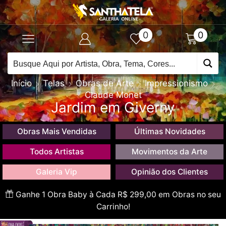
0
0
Início
Telas
Obras de Arte
Impressionismo
Claude Monet
Jardim em Giverny
Obras Mais Vendidas
Últimas Novidades
Todos Artistas
Movimentos da Arte
Galeria Vip
Opinião dos Clientes
Ganhe 1 Obra Baby à Cada R$ 299,00 em Obras no seu
Carrinho!