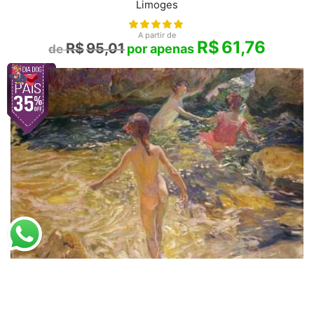
Limoges
A partir de
R$
61,76
R$
95,01
Sorolla y Bastida
Banho Entre as Pedras