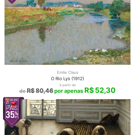
Emile Claus
O Rio Lys (1912)
A partir de
R$
52,30
R$
80,46