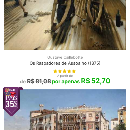
Gustave Caillebotte
Os Raspadores de Assoalho (1875)
A partir de
R$
52,70
R$
81,08