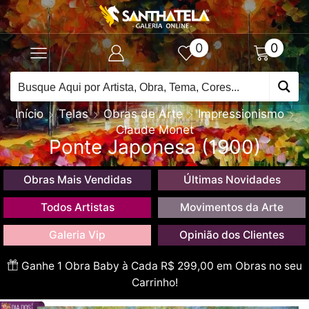
0
0
Início
Telas
Obras de Arte
Impressionismo
Claude Monet
Ponte Japonesa (1900)
Obras Mais Vendidas
Últimas Novidades
Todos Artistas
Movimentos da Arte
Galeria Vip
Opinião dos Clientes
Ganhe 1 Obra Baby à Cada R$ 299,00 em Obras no seu
Carrinho!