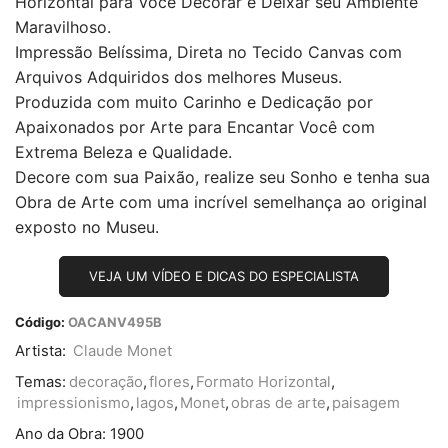
Horizontal para Você Decorar e Deixar seu Ambiente
Maravilhoso.
Impressão Belíssima, Direta no Tecido Canvas com
Arquivos Adquiridos dos melhores Museus.
Produzida com muito Carinho e Dedicação por
Apaixonados por Arte para Encantar Você com
Extrema Beleza e Qualidade.
Decore com sua Paixão, realize seu Sonho e tenha sua
Obra de Arte com uma incrível semelhança ao original
exposto no Museu.
VEJA UM VÍDEO E DICAS DO ESPECIALISTA
Código:
OACANV495B
Artista:
Claude Monet
Temas:
decoração
,
flores
,
Formato Horizontal
,
impressionismo
,
lagos
,
Monet
,
obras de arte
,
paisagem
Ano da Obra:
1900