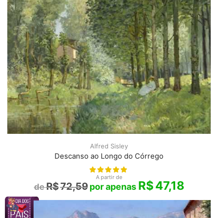
Alfred Sisley
Descanso ao Longo do Córrego
A partir de
R$
47,18
R$
72,59