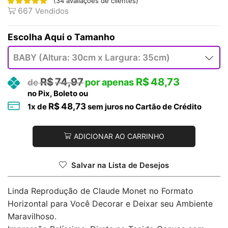
(
34
avaliações de clientes)
667
Vendidos
Tamanho
R$
74,97
R$
48,73
no Pix, Boleto ou
R$
48,73
1
x de
sem juros no Cartão de Crédito
ADICIONAR AO CARRINHO
Salvar na Lista de Desejos
Linda Reprodução de Claude Monet no Formato
Horizontal para Você Decorar e Deixar seu Ambiente
Maravilhoso.