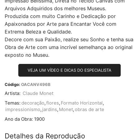
Impressão Belíssima, Direta no Tecido Canvas com
Arquivos Adquiridos dos melhores Museus.
Produzida com muito Carinho e Dedicação por
Apaixonados por Arte para Encantar Você com
Extrema Beleza e Qualidade.
Decore com sua Paixão, realize seu Sonho e tenha sua
Obra de Arte com uma incrível semelhança ao original
exposto no Museu.
VEJA UM VÍDEO E DICAS DO ESPECIALISTA
Código:
OACANV496B
Artista:
Claude Monet
Temas:
decoração
,
flores
,
Formato Horizontal
,
impressionismo
,
jardins
,
Monet
,
obras de arte
Ano da Obra:
1900
Detalhes da Reprodução