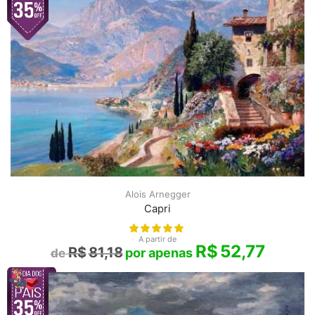
Alois Arnegger
Capri
A partir de
R$
52,77
R$
81,18