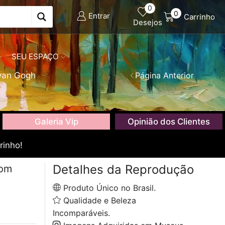
0
0
Entrar
Carrinho
Desejos
SEU ESPAÇO
van Gogh
Página Anterior
Galeria Vip
Opinião dos Clientes
rinho!
Detalhes da Reprodução
com
Produto Único no Brasil.
Qualidade e Beleza
Incomparáveis.