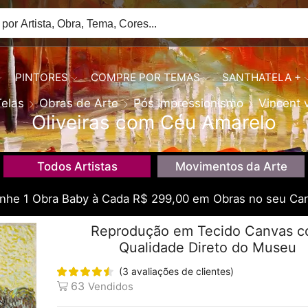
PINTORES
COMPRE POR TEMAS
SANTHATELA +
Telas
Obras de Arte
Pós Impressionismo
Vincent 
Oliveiras com Céu Amarelo
Todos Artistas
Movimentos da Arte
he 1 Obra Baby à Cada R$ 299,00 em Obras no seu Car
Reprodução em Tecido Canvas 
Qualidade Direto do Museu
(
3
avaliações de clientes)
63
Vendidos