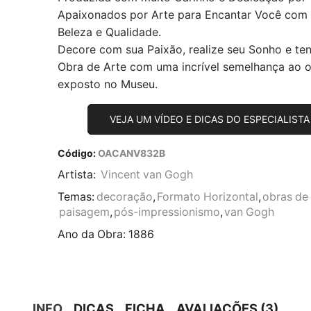
Apaixonados por Arte para Encantar Você com
Beleza e Qualidade.
Decore com sua Paixão, realize seu Sonho e te
Obra de Arte com uma incrível semelhança ao or
exposto no Museu.
VEJA UM VÍDEO E DICAS DO ESPECIALISTA
Código:
OACANV832B
Artista:
Vincent van Gogh
Temas:
decoração
,
Formato Horizontal
,
obras de 
paisagem
,
pós-impressionismo
,
van Gogh
Ano da Obra:
1886
INFO
DICAS
FICHA
AVALIAÇÕES (3)