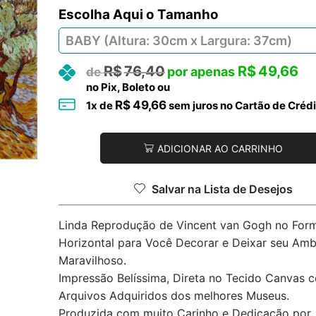
Tamanho
R$
76,40
R$
49,66
no Pix, Boleto ou
R$
49,66
1
x de
sem juros no Cartão de Crédi
ADICIONAR AO CARRINHO
Salvar na Lista de Desejos
Linda Reprodução de Vincent van Gogh no For
Horizontal para Você Decorar e Deixar seu Amb
Maravilhoso.
Impressão Belíssima, Direta no Tecido Canvas 
Arquivos Adquiridos dos melhores Museus.
Produzida com muito Carinho e Dedicação por