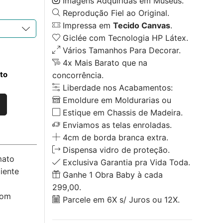
Imagens Adquiridas em Museus.
Reprodução Fiel ao Original.
Impressa em
Tecido Canvas
.
Giclée com Tecnologia HP Látex.
Vários Tamanhos Para Decorar.
4x Mais Barato que na
to
concorrência.
Liberdade nos Acabamentos:
Emoldure em Moldurarias ou
Estique em Chassis de Madeira.
Enviamos as telas enroladas.
4cm de borda branca extra.
Dispensa vidro de proteção.
mato
Exclusiva Garantia pra Vida Toda.
iente
Ganhe 1 Obra Baby à cada
299,00.
com
Parcele em 6X s/ Juros ou 12X.