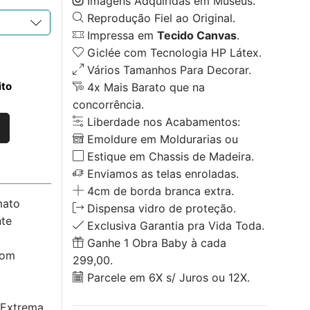
Imagens Adquiridas em Museus.
Reprodução Fiel ao Original.
Impressa em
Tecido Canvas
.
Giclée com Tecnologia HP Látex.
Vários Tamanhos Para Decorar.
ito
4x Mais Barato que na
concorrência.
Liberdade nos Acabamentos:
Emoldure em Moldurarias ou
Estique em Chassis de Madeira.
Enviamos as telas enroladas.
4cm de borda branca extra.
mato
Dispensa vidro de proteção.
nte
Exclusiva Garantia pra Vida Toda.
Ganhe 1 Obra Baby à cada
com
299,00.
Parcele em 6X s/ Juros ou 12X.
 Extrema