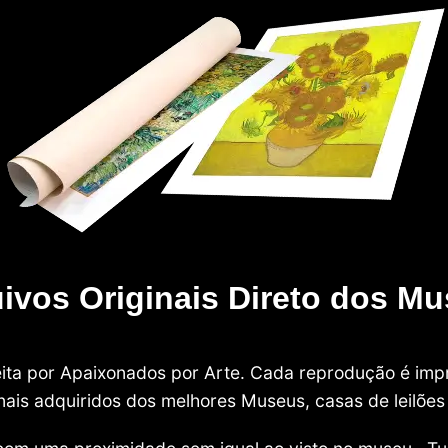
ivos Originais Direto dos M
 feita por Apaixonados por Arte. Cada reprodução é i
nais adquiridos dos melhores Museus, casas de leilões e