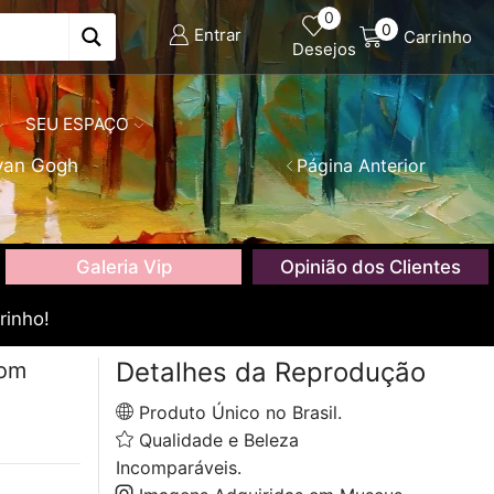
0
0
Entrar
Carrinho
Desejos
SEU ESPAÇO
van Gogh
Página Anterior
Galeria Vip
Opinião dos Clientes
rinho!
Detalhes da Reprodução
com
Produto Único no Brasil.
Qualidade e Beleza
Incomparáveis.