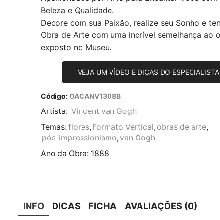
Beleza e Qualidade.
Decore com sua Paixão, realize seu Sonho e te
Obra de Arte com uma incrível semelhança ao or
exposto no Museu.
VEJA UM VÍDEO E DICAS DO ESPECIALISTA
Código:
OACANV1308B
Artista:
Vincent van Gogh
Temas:
flores
,
Formato Vertical
,
obras de arte
,
pós-impressionismo
,
van Gogh
Ano da Obra:
1888
INFO
DICAS
FICHA
AVALIAÇÕES (0)