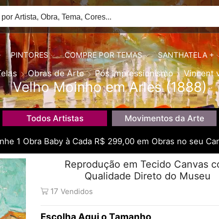
PINTORES
COMPRE POR TEMAS
SANTHATELA +
Telas
Obras de Arte
Pós Impressionismo
Vincent 
Velho Moinho em Arles (1888)
Todos Artistas
Movimentos da Arte
he 1 Obra Baby à Cada R$ 299,00 em Obras no seu Car
Reprodução em Tecido Canvas 
Qualidade Direto do Museu
17
Vendidos
Tamanho