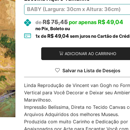
R$
75,45
R$
49,04
no Pix, Boleto ou
R$
49,04
1
x de
sem juros no Cartão de Créd
ADICIONAR AO CARRINHO
Salvar na Lista de Desejos
Linda Reprodução de Vincent van Gogh no For
Vertical para Você Decorar e Deixar seu Ambie
Maravilhoso.
Impressão Belíssima, Direta no Tecido Canvas 
Arquivos Adquiridos dos melhores Museus.
Produzida com muito Carinho e Dedicação por
Apaixonados por Arte para Encantar Você com