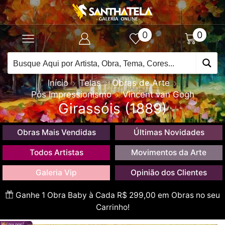
0
0
Início
Telas
Obras de Arte
Pós Impressionismo
Vincent van Gogh
Girassóis (1889)
Obras Mais Vendidas
Últimas Novidades
Todos Artistas
Movimentos da Arte
Galeria Vip
Opinião dos Clientes
Ganhe 1 Obra Baby à Cada R$ 299,00 em Obras no seu
Carrinho!