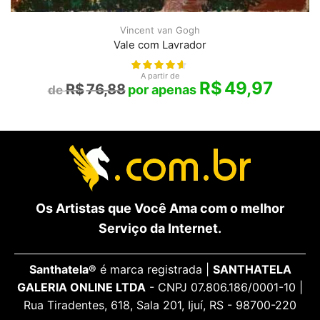
Vincent van Gogh
Vale com Lavrador
A partir de
R$
49,97
R$
76,88
Os Artistas que Você Ama com o melhor
Serviço da Internet.
Santhatela®
é marca registrada |
SANTHATELA
GALERIA ONLINE LTDA
- CNPJ 07.806.186/0001-10 |
Rua Tiradentes, 618, Sala 201, Ijuí, RS - 98700-220