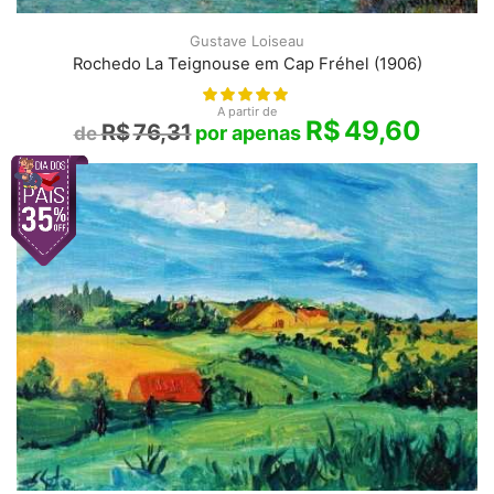
Gustave Loiseau
Rochedo La Teignouse em Cap Fréhel (1906)
A partir de
R$
49,60
R$
76,31