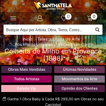
0
0
Início
Telas
Obras de Arte
Pós Impressionismo
Vincent van Gogh
Colheita de Milho em Provence
(1888)
Obras Mais Vendidas
Últimas Novidades
Todos Artistas
Movimentos da Arte
Galeria Vip
Opinião dos Clientes
Ganhe 1 Obra Baby à Cada R$ 299,00 em Obras no seu
Carrinho!