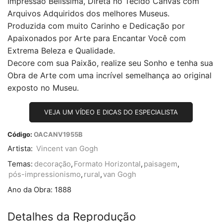
Impressão Belíssima, Direta no Tecido Canvas com
Arquivos Adquiridos dos melhores Museus.
Produzida com muito Carinho e Dedicação por
Apaixonados por Arte para Encantar Você com
Extrema Beleza e Qualidade.
Decore com sua Paixão, realize seu Sonho e tenha sua
Obra de Arte com uma incrível semelhança ao original
exposto no Museu.
VEJA UM VÍDEO E DICAS DO ESPECIALISTA
Código:
OACANV1955B
Artista:
Vincent van Gogh
Temas:
decoração
,
Formato Horizontal
,
paisagem
,
pós-impressionismo
,
rural
,
van Gogh
Ano da Obra:
1888
Detalhes da Reprodução