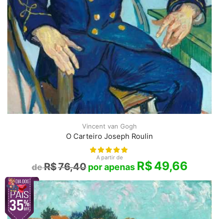
Vincent van Gogh
O Carteiro Joseph Roulin
A partir de
R$
49,66
R$
76,40