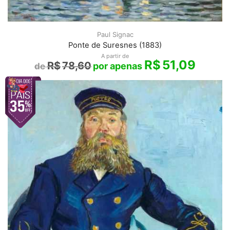
Paul Signac
Ponte de Suresnes (1883)
A partir de
R$
51,09
R$
78,60