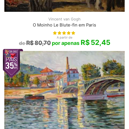
Vincent van Gogh
O Moinho Le Blute-fin em Paris
A partir de
R$
52,45
R$
80,70