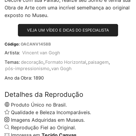
Obra de Arte com uma incrível semelhança ao original
exposto no Museu.
VEJA UM VÍDEO E DICAS DO ESPECIALISTA
Código:
OACANV1458B
Artista:
Vincent van Gogh
Temas:
decoração
,
Formato Horizontal
,
paisagem
,
pós-impressionismo
,
van Gogh
Ano da Obra:
1890
Detalhes da Reprodução
Produto Único no Brasil.
Qualidade e Beleza Incomparáveis.
Imagens Adquiridas em Museus.
Reprodução Fiel ao Original.
Impressa em
Tecido Canvas
.