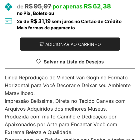
R$
95,97
R$
62,38
no Pix, Boleto ou
R$
31,19
2
x de
sem juros no Cartão de Crédito
Mais formas de pagamento
ADICIONAR AO CARRINHO
Salvar na Lista de Desejos
Linda Reprodução de Vincent van Gogh no Formato
Horizontal para Você Decorar e Deixar seu Ambiente
Maravilhoso.
Impressão Belíssima, Direta no Tecido Canvas com
Arquivos Adquiridos dos melhores Museus.
Produzida com muito Carinho e Dedicação por
Apaixonados por Arte para Encantar Você com
Extrema Beleza e Qualidade.
Decore com sua Paixão, realize seu Sonho e tenha sua