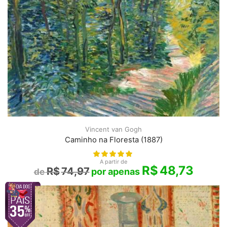
Vincent van Gogh
Caminho na Floresta (1887)
A partir de
R$
48,73
R$
74,97