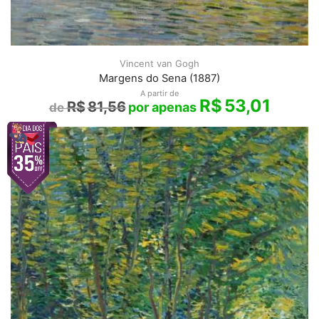
Vincent van Gogh
Margens do Sena (1887)
A partir de
R$
53,01
R$
81,56