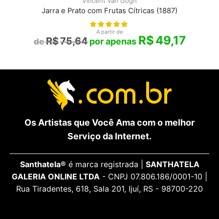
Vincent van Gogh
Jarra e Prato com Frutas Cítricas (1887)
A partir de
R$
49,17
R$
75,64
Os Artistas que Você Ama com o melhor
Serviço da Internet.
Santhatela®
é marca registrada |
SANTHATELA
GALERIA ONLINE LTDA
- CNPJ 07.806.186/0001-10 |
Rua Tiradentes, 618, Sala 201, Ijuí, RS - 98700-220