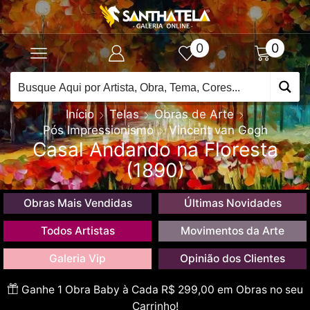
0
0
Início
Telas
Obras de Arte
Pós Impressionismo
Vincent van Gogh
Casal Andando na Floresta
(1890)
Obras Mais Vendidas
Últimas Novidades
Todos Artistas
Movimentos da Arte
Galeria Vip
Opinião dos Clientes
Ganhe 1 Obra Baby à Cada R$ 299,00 em Obras no seu
Carrinho!