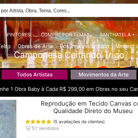
PINTORES
COMPRE POR TEMAS
SANTHATELA +
Telas
Obras de Arte
Pós Impressionismo
Vincent 
Camponesa Ceifando Trigo
Todos Artistas
Movimentos da Arte
he 1 Obra Baby à Cada R$ 299,00 em Obras no seu Car
Reprodução em Tecido Canvas 
Qualidade Direto do Museu
(
5
avaliações de clientes)
51
Vendidos