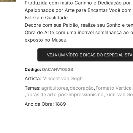
Produzida com muito Carinho e Dedicação por
Apaixonados por Arte para Encantar Você com
Beleza e Qualidade.
Decore com sua Paixão, realize seu Sonho e te
Obra de Arte com uma incrível semelhança ao or
exposto no Museu.
VEJA UM VÍDEO E DICAS DO ESPECIALISTA
Código:
OACANV1053B
Artista:
Vincent van Gogh
Temas:
agricultores
,
decoração
,
Formato Vertical
,
obras de arte
,
pós-impressionismo
,
rural
,
van G
Ano da Obra:
1889