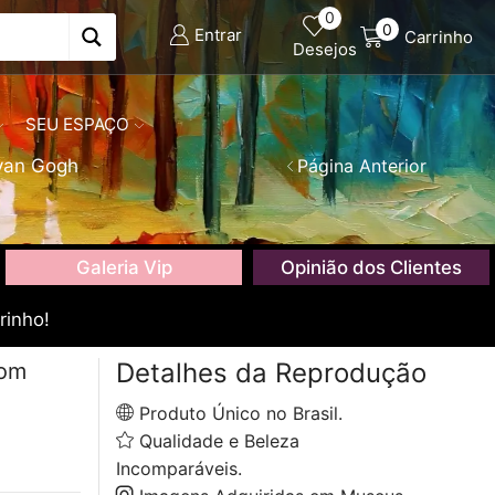
0
0
Entrar
Carrinho
Desejos
SEU ESPAÇO
van Gogh
Página Anterior
Galeria Vip
Opinião dos Clientes
rinho!
Detalhes da Reprodução
com
Produto Único no Brasil.
Qualidade e Beleza
Incomparáveis.