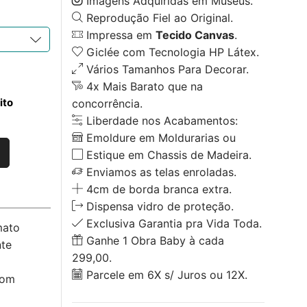
Imagens Adquiridas em Museus.
Reprodução Fiel ao Original.
Impressa em
Tecido Canvas
.
Giclée com Tecnologia HP Látex.
Vários Tamanhos Para Decorar.
4x Mais Barato que na
ito
concorrência.
Liberdade nos Acabamentos:
Emoldure em Moldurarias ou
Estique em Chassis de Madeira.
Enviamos as telas enroladas.
4cm de borda branca extra.
Dispensa vidro de proteção.
Exclusiva Garantia pra Vida Toda.
mato
Ganhe 1 Obra Baby à cada
nte
299,00.
Parcele em 6X s/ Juros ou 12X.
com