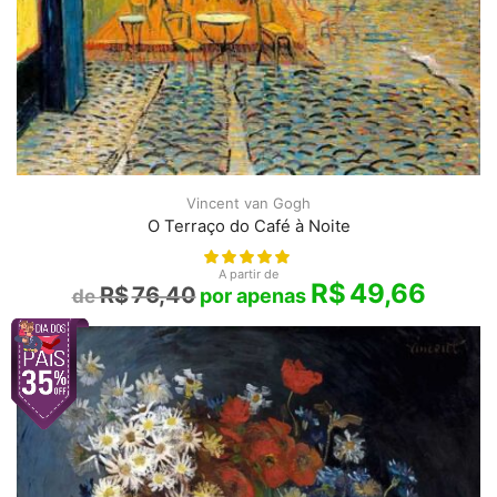
Vincent van Gogh
O Terraço do Café à Noite
A partir de
R$
49,66
R$
76,40