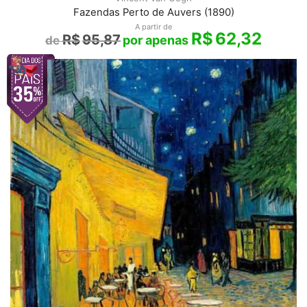
Fazendas Perto de Auvers (1890)
A partir de
R$
62,32
R$
95,87