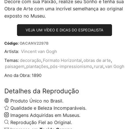
Decore com sua Paixão, realize seu Sonho e tenha sua
Obra de Arte com uma incrível semelhança ao original
exposto no Museu.
VEJA UM VÍDEO E DICAS DO ESPECIALISTA
Código:
OACANV2297B
Artista:
Vincent van Gogh
Temas:
decoração
,
Formato Horizontal
,
obras de arte
,
paisagem
,
plantações
,
pós-impressionismo
,
rural
,
van Gogh
Ano da Obra:
1890
Detalhes da Reprodução
Produto Único no Brasil.
Qualidade e Beleza Incomparáveis.
Imagens Adquiridas em Museus.
Reprodução Fiel ao Original.