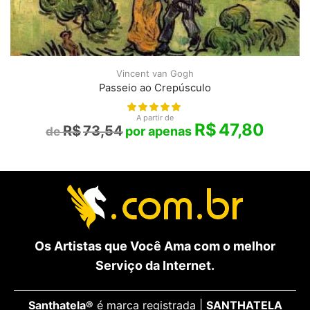
Vincent van Gogh
Passeio ao Crepúsculo
A partir de
R$
47,80
R$
73,54
Os Artistas que Você Ama com o melhor
Serviço da Internet.
Santhatela®
é marca registrada |
SANTHATELA