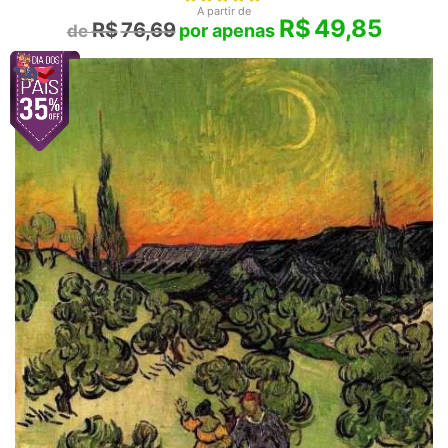
A partir de
R$
49,85
R$
76,69