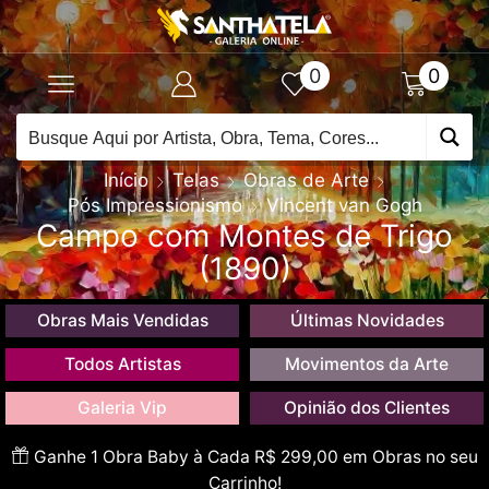
0
0
Início
Telas
Obras de Arte
Pós Impressionismo
Vincent van Gogh
Campo com Montes de Trigo
(1890)
Obras Mais Vendidas
Últimas Novidades
Todos Artistas
Movimentos da Arte
Galeria Vip
Opinião dos Clientes
Ganhe 1 Obra Baby à Cada R$ 299,00 em Obras no seu
Carrinho!