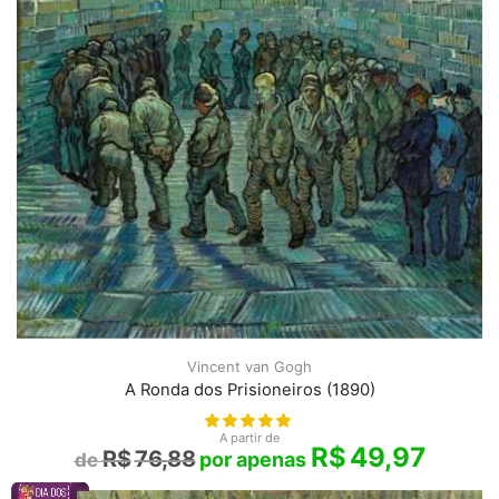
Vincent van Gogh
A Ronda dos Prisioneiros (1890)
A partir de
R$
49,97
R$
76,88