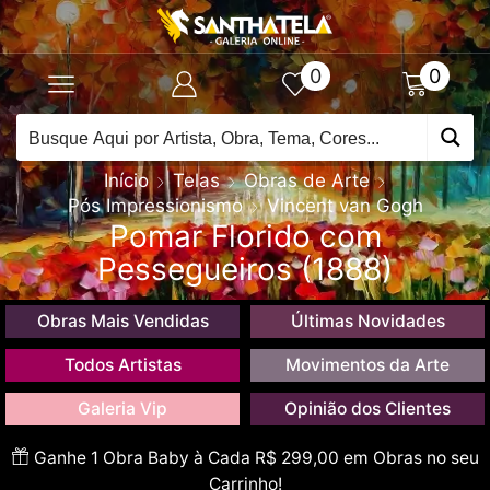
0
0
Início
Telas
Obras de Arte
Pós Impressionismo
Vincent van Gogh
Pomar Florido com
Pessegueiros (1888)
Obras Mais Vendidas
Últimas Novidades
Todos Artistas
Movimentos da Arte
Galeria Vip
Opinião dos Clientes
Ganhe 1 Obra Baby à Cada R$ 299,00 em Obras no seu
Carrinho!