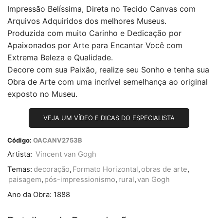
Impressão Belíssima, Direta no Tecido Canvas com
Arquivos Adquiridos dos melhores Museus.
Produzida com muito Carinho e Dedicação por
Apaixonados por Arte para Encantar Você com
Extrema Beleza e Qualidade.
Decore com sua Paixão, realize seu Sonho e tenha sua
Obra de Arte com uma incrível semelhança ao original
exposto no Museu.
VEJA UM VÍDEO E DICAS DO ESPECIALISTA
Código:
OACANV2753B
Artista:
Vincent van Gogh
Temas:
decoração
,
Formato Horizontal
,
obras de arte
,
paisagem
,
pós-impressionismo
,
rural
,
van Gogh
Ano da Obra:
1888