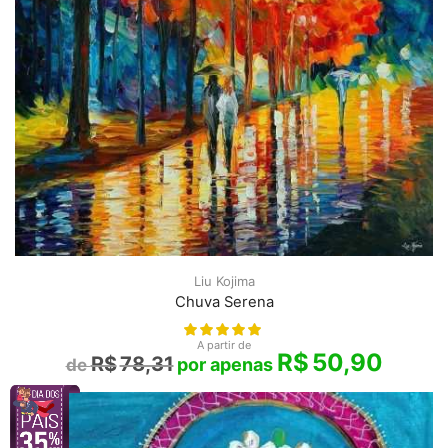
Liu Kojima
Chuva Serena
A partir de
R$
50,90
R$
78,31