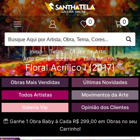
0
0
Início
Telas
Obras de Arte
Arte Contemporânea
Tania Martins
Floral Acrílico I (2017)
Obras Mais Vendidas
Últimas Novidades
Todos Artistas
Movimentos da Arte
Galeria Vip
Opinião dos Clientes
Ganhe 1 Obra Baby à Cada R$ 299,00 em Obras no seu
Carrinho!