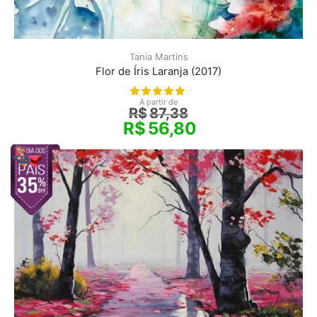
Tania Martins
Flor de Íris Laranja (2017)
A partir de
R$
87,38
R$
56,80