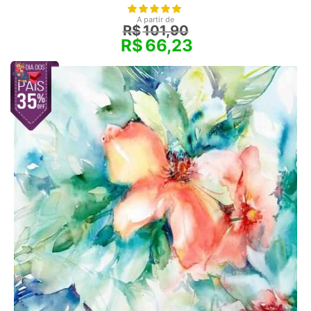
A partir de
R$
101,90
R$
66,23