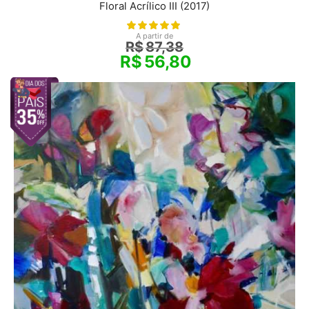
Floral Acrílico III (2017)
A partir de
R$
87,38
R$
56,80