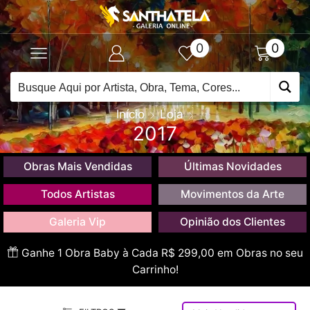
0
0
Início
Loja
2017
Obras Mais Vendidas
Últimas Novidades
Todos Artistas
Movimentos da Arte
Galeria Vip
Opinião dos Clientes
Ganhe 1 Obra Baby à Cada R$ 299,00 em Obras no seu
Carrinho!