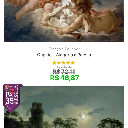
François Boucher
Cupido – Alegoria à Poesia
A partir de
R$
72,11
R$
46,87