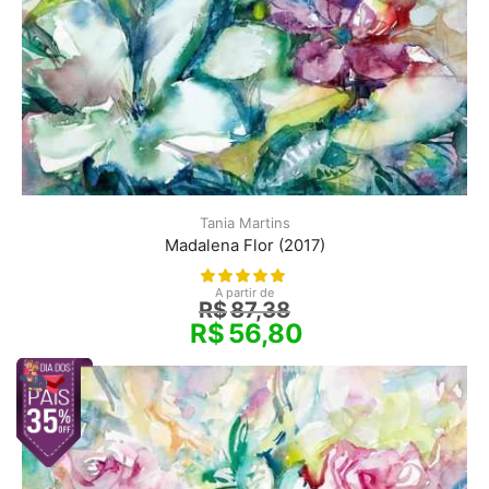
Tania Martins
Madalena Flor (2017)
A partir de
R$
87,38
R$
56,80