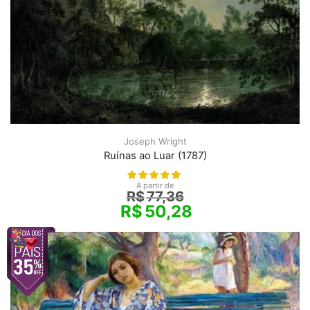
Joseph Wright
Ruínas ao Luar (1787)
A partir de
R$
77,36
R$
50,28