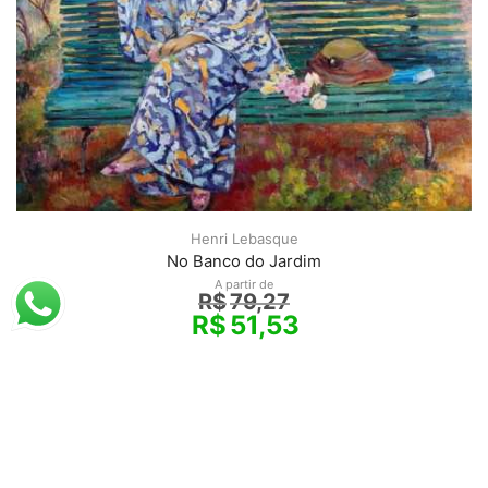
Henri Lebasque
No Banco do Jardim
A partir de
R$
79,27
R$
51,53