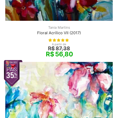
Tania Martins
Floral Acrílico VII (2017)
A partir de
R$
87,38
R$
56,80