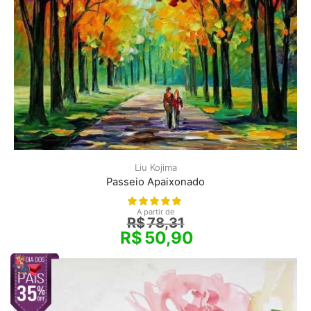
Liu Kojima
Passeio Apaixonado
A partir de
R$
78,31
R$
50,90