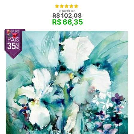
A partir de
R$
102,08
R$
66,35