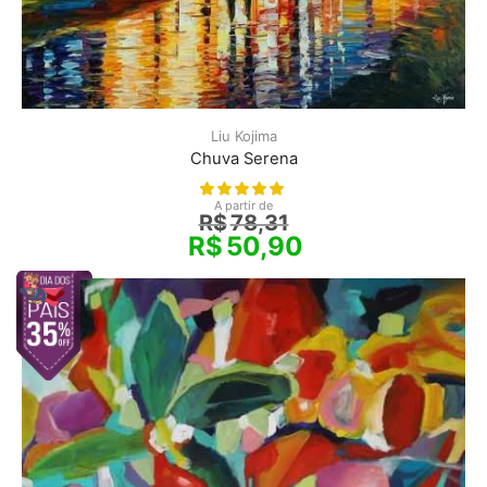
Liu Kojima
Chuva Serena
A partir de
R$
78,31
R$
50,90