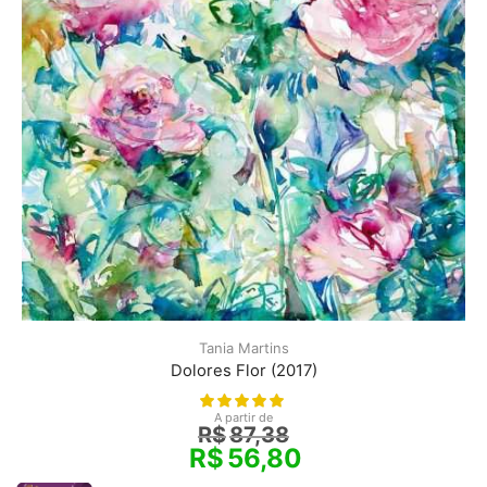
Tania Martins
Dolores Flor (2017)
A partir de
R$
87,38
R$
56,80