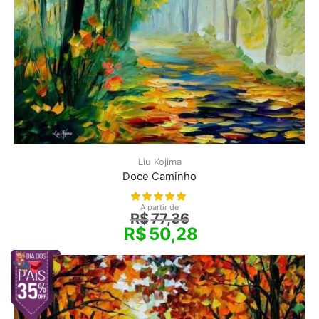
Liu Kojima
Doce Caminho
A partir de
R$
77,36
R$
50,28