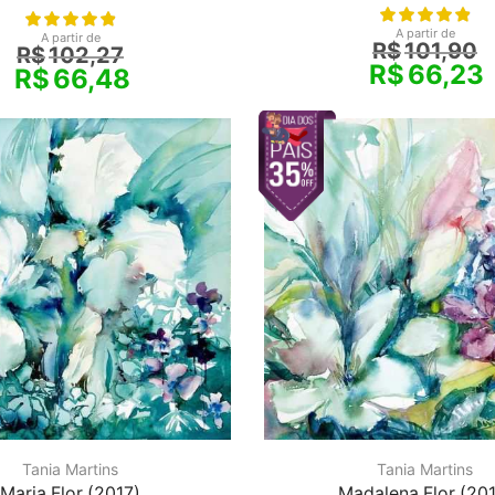
A partir de
A partir de
R$
101,90
R$
102,27
R$
66,23
R$
66,48
Tania Martins
Tania Martins
Maria Flor (2017)
Madalena Flor (201