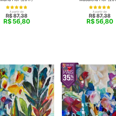
A partir de
A partir de
R$
87,38
R$
87,38
R$
56,80
R$
56,80