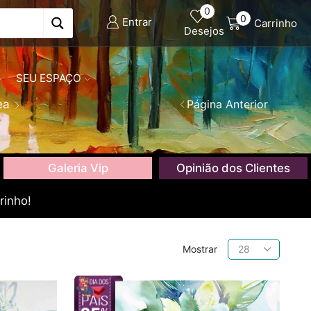
0
0
Entrar
Carrinho
Desejos
SEU ESPAÇO
ea
Página Anterior
Galeria Vip
Opinião dos Clientes
rinho!
Produtos
Mostrar
por
página