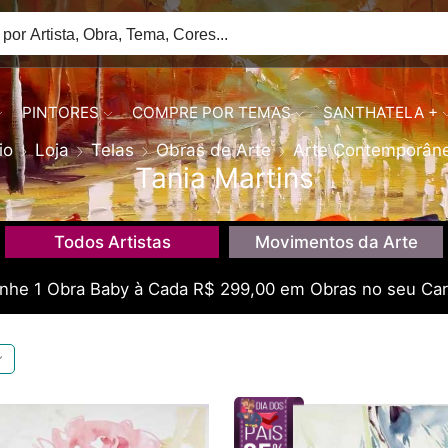
PINTORES
COMPRE POR TEMAS
SANTHATELA +
io
Loja
Telas
Obras de Arte
Arte Contemporân
Tania Martins
Todos Artistas
Movimentos da Arte
he 1 Obra Baby à Cada R$ 299,00 em Obras no seu Car