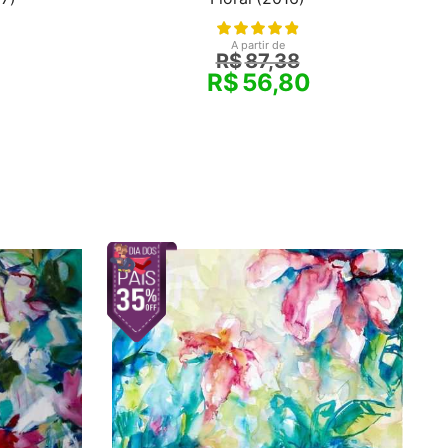
A partir de
R$
87,38
R$
56,80