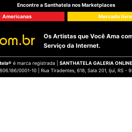
Encontre a Santhatela nos Marketplaces
Americanas
Mercado livre
Os Artistas que Você Ama com
Serviço da Internet.
tela®
é marca registrada |
SANTHATELA GALERIA ONLINE
806.186/0001-10 | Rua Tiradentes, 618, Sala 201, Ijuí, RS -
ENCANTE-SE
ua Conta
Galeria Vip
idos
Opiniões Apaixonadas