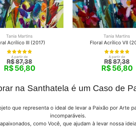
Tania Martins
Tania Martins
ral Acrílico III (2017)
Floral Acrílico VII (2
A partir de
A partir de
R$
87,38
R$
87,38
R$
56,80
R$
56,80
rar na Santhatela é um Caso de Pa
jeto que representa o ideal de levar a Paixão por Arte 
incomparáveis.
 apaixonados, como Você, que ajudam à levar nossa ideia