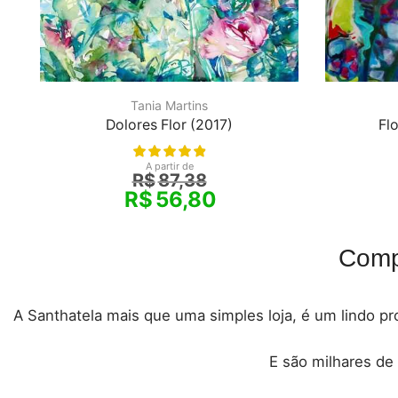
Tania Martins
Dolores Flor (2017)
Flo
A partir de
R$
87,38
R$
56,80
Comp
A Santhatela mais que uma simples loja, é um lindo pro
E são milhares de