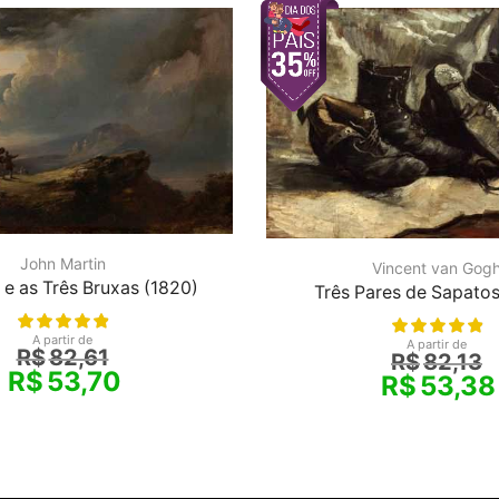
John Martin
Vincent van Gog
e as Três Bruxas (1820)
Três Pares de Sapatos
A partir de
A partir de
R$
82,61
R$
82,13
R$
53,70
R$
53,38