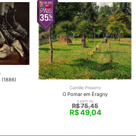
h
 (1886)
Camille Pissarro
O Pomar em Éragny
A partir de
R$
75,45
R$
49,04