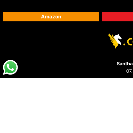
Amazon
Santha
07.
DESTAQUES
PRA VOCÊ
Destaques da Santhatela
Acesse s
Nossos Best Sellers
Seus Ped