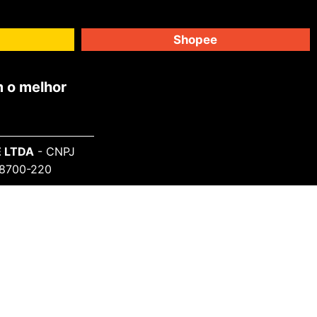
Shopee
 o melhor
 LTDA
- CNPJ
 98700-220
SAIBA MAIS
Sobre o Projeto
Informe-se