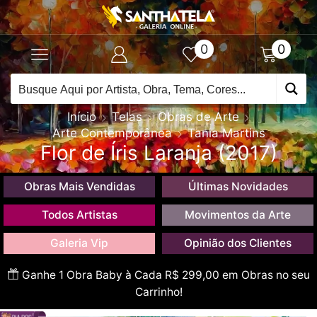
0
0
Início
Telas
Obras de Arte
Arte Contemporânea
Tania Martins
Flor de Íris Laranja (2017)
Obras Mais Vendidas
Últimas Novidades
Todos Artistas
Movimentos da Arte
Galeria Vip
Opinião dos Clientes
Ganhe 1 Obra Baby à Cada R$ 299,00 em Obras no seu
Carrinho!