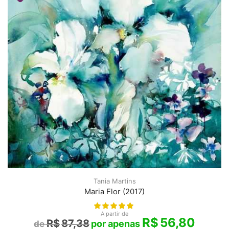
Tania Martins
Maria Flor (2017)
A partir de
R$
56,80
R$
87,38