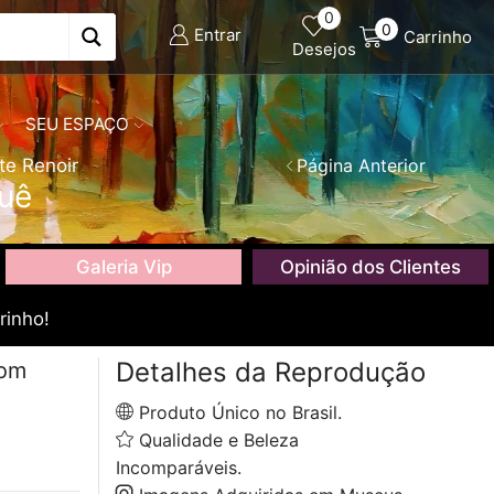
0
0
Entrar
Carrinho
Desejos
SEU ESPAÇO
te Renoir
Página Anterior
uê
Galeria Vip
Opinião dos Clientes
rinho!
Detalhes da Reprodução
com
Produto Único no Brasil.
Qualidade e Beleza
Incomparáveis.