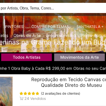
PINTORES
COMPRE POR TEMAS
SANTHATELA +
Telas
Obras de Arte
Impressionismo
Pierre-Augus
eninas na Grama Fazendo um Buq
Todos Artistas
Movimentos da Arte
he 1 Obra Baby à Cada R$ 299,00 em Obras no seu Car
Reprodução em Tecido Canvas 
Qualidade Direto do Museu
(
2
avaliações de clientes)
24
Vendidos