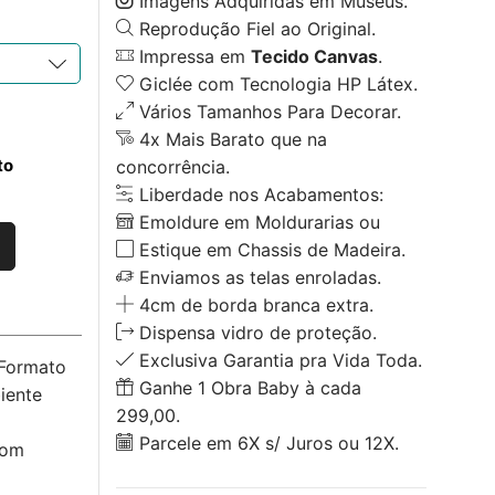
Imagens Adquiridas em Museus.
Reprodução Fiel ao Original.
Impressa em
Tecido Canvas
.
Giclée com Tecnologia HP Látex.
Vários Tamanhos Para Decorar.
4x Mais Barato que na
to
concorrência.
Liberdade nos Acabamentos:
Emoldure em Moldurarias ou
Estique em Chassis de Madeira.
Enviamos as telas enroladas.
4cm de borda branca extra.
Dispensa vidro de proteção.
Exclusiva Garantia pra Vida Toda.
 Formato
Ganhe 1 Obra Baby à cada
iente
299,00.
Parcele em 6X s/ Juros ou 12X.
com