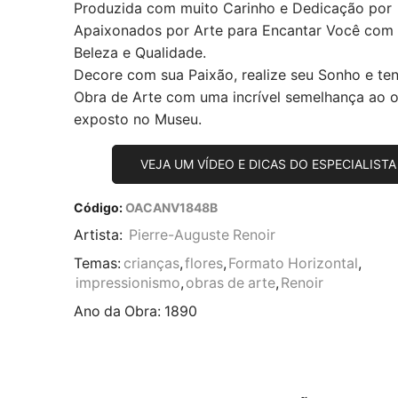
Produzida com muito Carinho e Dedicação por
Apaixonados por Arte para Encantar Você com
Beleza e Qualidade.
Decore com sua Paixão, realize seu Sonho e te
Obra de Arte com uma incrível semelhança ao or
exposto no Museu.
VEJA UM VÍDEO E DICAS DO ESPECIALISTA
Código:
OACANV1848B
Artista:
Pierre-Auguste Renoir
Temas:
crianças
,
flores
,
Formato Horizontal
,
impressionismo
,
obras de arte
,
Renoir
Ano da Obra:
1890