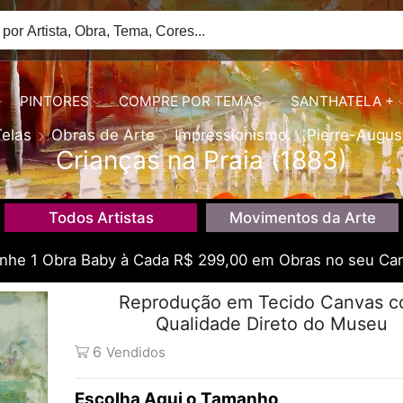
PINTORES
COMPRE POR TEMAS
SANTHATELA +
Telas
Obras de Arte
Impressionismo
Pierre-Augus
Crianças na Praia (1883)
Todos Artistas
Movimentos da Arte
he 1 Obra Baby à Cada R$ 299,00 em Obras no seu Car
Reprodução em Tecido Canvas 
Qualidade Direto do Museu
6
Vendidos
Tamanho