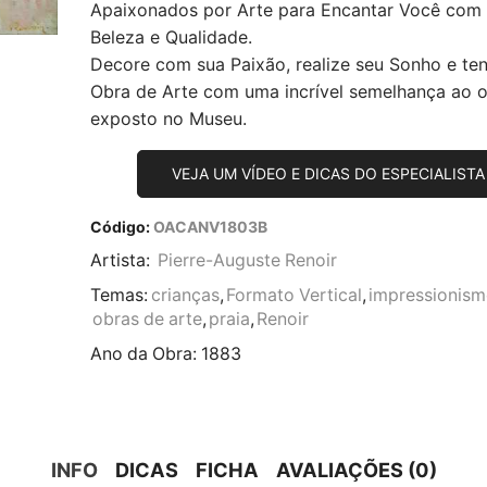
Apaixonados por Arte para Encantar Você com
Beleza e Qualidade.
Decore com sua Paixão, realize seu Sonho e te
Obra de Arte com uma incrível semelhança ao or
exposto no Museu.
VEJA UM VÍDEO E DICAS DO ESPECIALISTA
Código:
OACANV1803B
Artista:
Pierre-Auguste Renoir
Temas:
crianças
,
Formato Vertical
,
impressionis
obras de arte
,
praia
,
Renoir
Ano da Obra:
1883
INFO
DICAS
FICHA
AVALIAÇÕES (0)