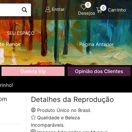
0
0
Entrar
Carrinho
Desejos
SEU ESPAÇO
te Renoir
Página Anterior
Galeria Vip
Opinião dos Clientes
rinho!
Detalhes da Reprodução
com
Produto Único no Brasil.
Qualidade e Beleza
Incomparáveis.