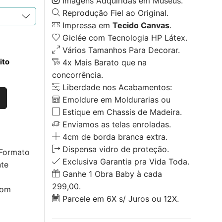
Imagens Adquiridas em Museus.
Reprodução Fiel ao Original.
Impressa em
Tecido Canvas
.
Giclée com Tecnologia HP Látex.
Vários Tamanhos Para Decorar.
ito
4x Mais Barato que na
concorrência.
Liberdade nos Acabamentos:
Emoldure em Moldurarias ou
Estique em Chassis de Madeira.
Enviamos as telas enroladas.
4cm de borda branca extra.
Dispensa vidro de proteção.
 Formato
Exclusiva Garantia pra Vida Toda.
nte
Ganhe 1 Obra Baby à cada
299,00.
com
Parcele em 6X s/ Juros ou 12X.