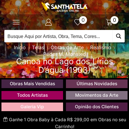
0
0
Início
Telas
Obras de Arte
Realismo
Peder M. Monsted
Canoa no Lago dos Lírios
D’água (1903)
Obras Mais Vendidas
Últimas Novidades
Todos Artistas
Movimentos da Arte
Galeria Vip
Opinião dos Clientes
Ganhe 1 Obra Baby à Cada R$ 299,00 em Obras no seu
Carrinho!