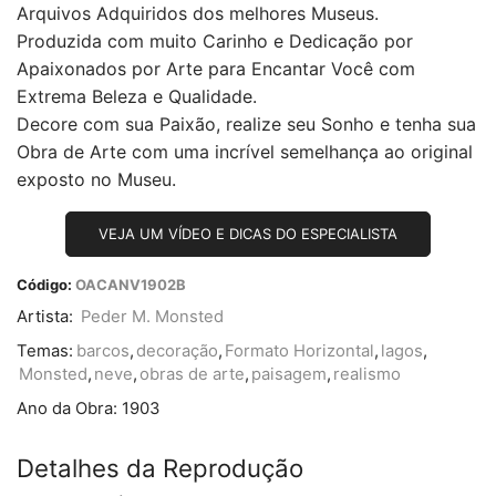
Arquivos Adquiridos dos melhores Museus.
Produzida com muito Carinho e Dedicação por
Apaixonados por Arte para Encantar Você com
Extrema Beleza e Qualidade.
Decore com sua Paixão, realize seu Sonho e tenha sua
Obra de Arte com uma incrível semelhança ao original
exposto no Museu.
VEJA UM VÍDEO E DICAS DO ESPECIALISTA
Código:
OACANV1902B
Artista:
Peder M. Monsted
Temas:
barcos
,
decoração
,
Formato Horizontal
,
lagos
,
Monsted
,
neve
,
obras de arte
,
paisagem
,
realismo
Ano da Obra:
1903
Detalhes da Reprodução