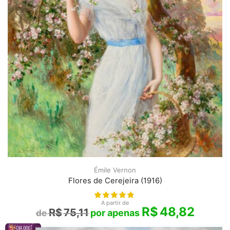
Émile Vernon
Flores de Cerejeira (1916)
A partir de
R$
48,82
R$
75,11