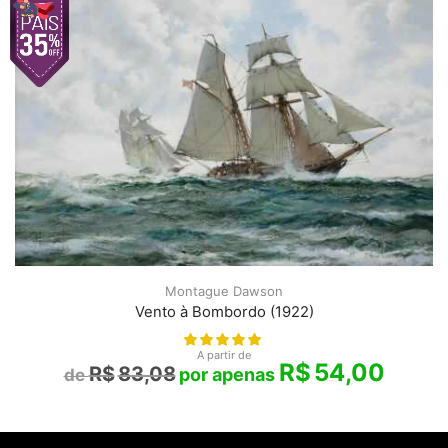
Montague Dawson
Vento à Bombordo (1922)
A partir de
R$
54,00
R$
83,08