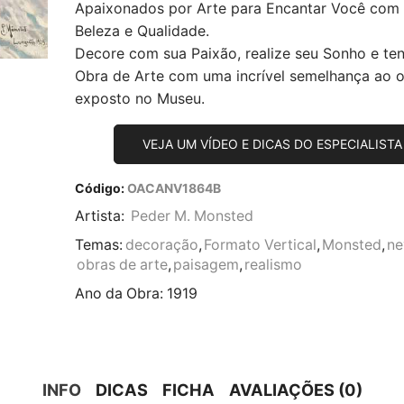
Apaixonados por Arte para Encantar Você com
Beleza e Qualidade.
Decore com sua Paixão, realize seu Sonho e te
Obra de Arte com uma incrível semelhança ao or
exposto no Museu.
VEJA UM VÍDEO E DICAS DO ESPECIALISTA
Código:
OACANV1864B
Artista:
Peder M. Monsted
Temas:
decoração
,
Formato Vertical
,
Monsted
,
ne
obras de arte
,
paisagem
,
realismo
Ano da Obra:
1919
INFO
DICAS
FICHA
AVALIAÇÕES (0)