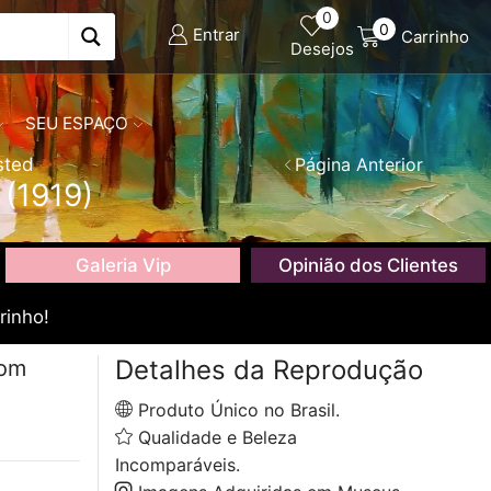
0
0
Entrar
Carrinho
Desejos
SEU ESPAÇO
sted
Página Anterior
 (1919)
Galeria Vip
Opinião dos Clientes
rinho!
Detalhes da Reprodução
com
Produto Único no Brasil.
Qualidade e Beleza
Incomparáveis.