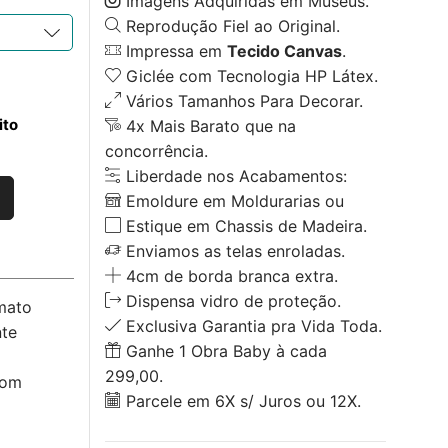
Imagens Adquiridas em Museus.
Reprodução Fiel ao Original.
Impressa em
Tecido Canvas
.
Giclée com Tecnologia HP Látex.
Vários Tamanhos Para Decorar.
ito
4x Mais Barato que na
concorrência.
Liberdade nos Acabamentos:
Emoldure em Moldurarias ou
Estique em Chassis de Madeira.
Enviamos as telas enroladas.
4cm de borda branca extra.
Dispensa vidro de proteção.
mato
Exclusiva Garantia pra Vida Toda.
nte
Ganhe 1 Obra Baby à cada
299,00.
com
Parcele em 6X s/ Juros ou 12X.