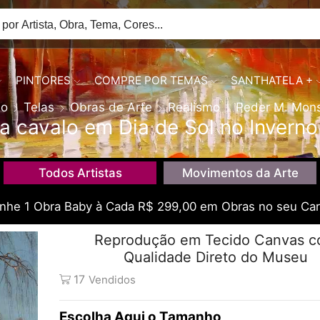
PINTORES
COMPRE POR TEMAS
SANTHATELA +
io
Telas
Obras de Arte
Realismo
Peder M. Mon
a cavalo em Dia de Sol no Inverno
Todos Artistas
Movimentos da Arte
he 1 Obra Baby à Cada R$ 299,00 em Obras no seu Car
Reprodução em Tecido Canvas 
Qualidade Direto do Museu
17
Vendidos
Tamanho