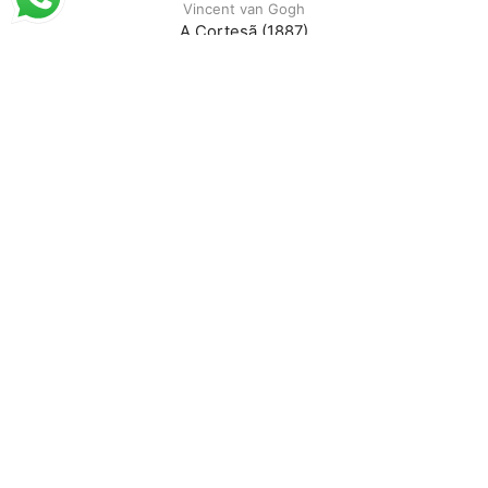
Vincent van Gogh
A Cortesã (1887)
A partir de
R$
56,32
R$
86,65
Vincent van Gogh
Campo com Montes de Trigo (1890)
A partir de
R$
61,76
R$
95,01