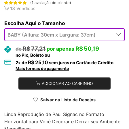
(
1
avaliação de cliente)
13
Vendidos
Tamanho
R$
77,21
R$
50,19
no Pix, Boleto ou
R$
25,10
2
x de
sem juros no Cartão de Crédito
Mais formas de pagamento
ADICIONAR AO CARRINHO
Salvar na Lista de Desejos
Linda Reprodução de Paul Signac no Formato
Horizontal para Você Decorar e Deixar seu Ambiente
Maravilhoso.