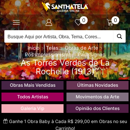
0
0
Início
Telas
Obras de Arte
Pós Impressionismo
Paul Signac
As Torres Verdes de La
Rochelle (1913)
Obras Mais Vendidas
Últimas Novidades
Todos Artistas
Movimentos da Arte
Galeria Vip
Opinião dos Clientes
Ganhe 1 Obra Baby à Cada R$ 299,00 em Obras no seu
Carrinho!