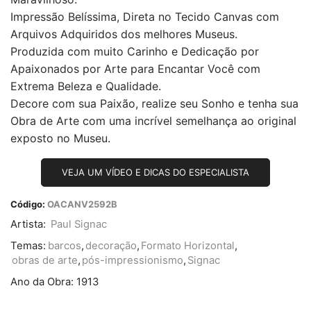
Impressão Belíssima, Direta no Tecido Canvas com
Arquivos Adquiridos dos melhores Museus.
Produzida com muito Carinho e Dedicação por
Apaixonados por Arte para Encantar Você com
Extrema Beleza e Qualidade.
Decore com sua Paixão, realize seu Sonho e tenha sua
Obra de Arte com uma incrível semelhança ao original
exposto no Museu.
VEJA UM VÍDEO E DICAS DO ESPECIALISTA
Código:
OACANV2592B
Artista:
Paul Signac
Temas:
barcos
,
decoração
,
Formato Horizontal
,
obras de arte
,
pós-impressionismo
,
Signac
Ano da Obra:
1913