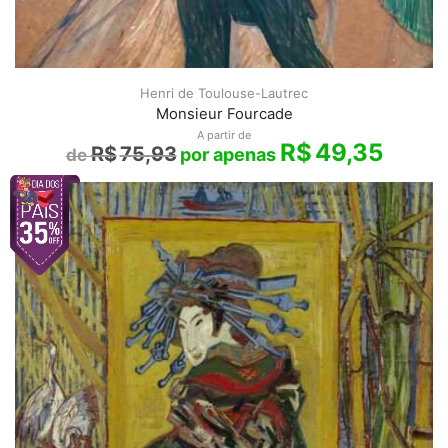
Henri de Toulouse-Lautrec
Monsieur Fourcade
A partir de
R$
49,35
R$
75,93