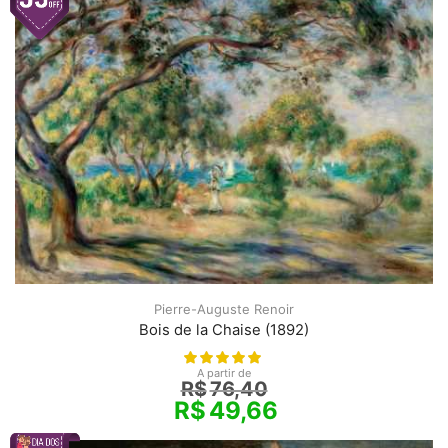
Pierre-Auguste Renoir
Bois de la Chaise (1892)
A partir de
R$
76,40
R$
49,66