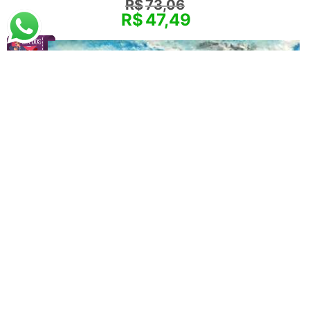
R$
73,06
R$
47,49
Vladimir Baranoff-Rossiné
Córsega (1917)
A partir de