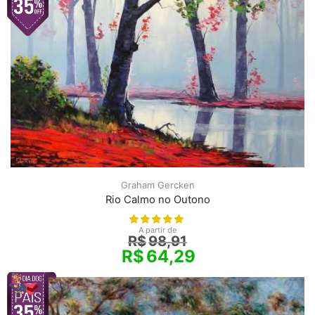
Graham Gercken
Rio Calmo no Outono
A partir de
R$
98,91
R$
64,29