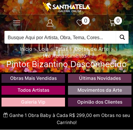
0
0
Início
Loja
Telas
Obras de Arte
Pré Renascimento
Pintor Bizantino Desconhecido
Obras Mais Vendidas
Últimas Novidades
Todos Artistas
Movimentos da Arte
Galeria Vip
Opinião dos Clientes
Ganhe 1 Obra Baby à Cada R$ 299,00 em Obras no seu
Carrinho!