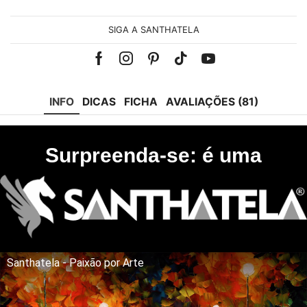
SIGA A SANTHATELA
Facebook
Instagram
Pinterest
Tik-
Youtube
tok
INFO
DICAS
FICHA
AVALIAÇÕES (81)
Surpreenda-se: é uma
Santhatela - Paixão por Arte