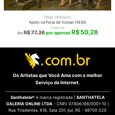
Diego Velázquez
Apolo na Forja de Vulcan (1630)
A partir de
R$
50,28
R$
77,36
Os Artistas que Você Ama com o melhor
Serviço da Internet.
Santhatela®
é marca registrada |
SANTHATELA
GALERIA ONLINE LTDA
- CNPJ 07.806.186/0001-10 |
Rua Tiradentes, 618, Sala 201, Ijuí, RS - 98700-220