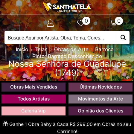
0
0
Início
Telas
Obras de Arte
Barroco
Pintor Barroco Desconhecido
Nossa Senhora de Guadalupe
(1749)
Obras Mais Vendidas
Últimas Novidades
Todos Artistas
Movimentos da Arte
Galeria Vip
Opinião dos Clientes
Ganhe 1 Obra Baby à Cada R$ 299,00 em Obras no seu
Carrinho!