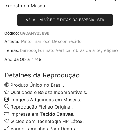
exposto no Museu.
VEJA UM VÍDEO E DICAS DO ESPECIALISTA
Código:
OACANV2389B
Artista:
Pintor Barroco Desconhecido
Temas:
barroco
,
Formato Vertical
,
obras de arte
,
religião
Ano da Obra:
1749
Detalhes da Reprodução
Produto Único no Brasil.
Qualidade e Beleza Incomparáveis.
Imagens Adquiridas em Museus.
Reprodução Fiel ao Original.
Impressa em
Tecido Canvas
.
Giclée com Tecnologia HP Látex.
Vários Tamanhos Para Decorar.