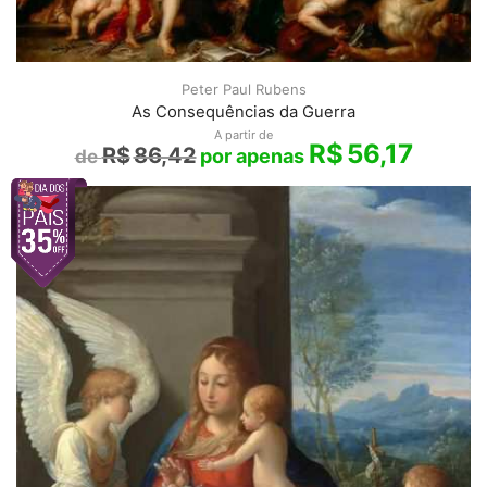
Peter Paul Rubens
As Consequências da Guerra
A partir de
R$
56,17
R$
86,42