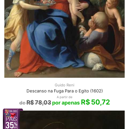
Guido Reni
Descanso na Fuga Para o Egito (1602)
A partir de
R$
50,72
R$
78,03