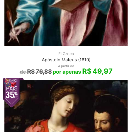
El Greco
Apóstolo Mateus (1610)
A partir de
R$
49,97
R$
76,88