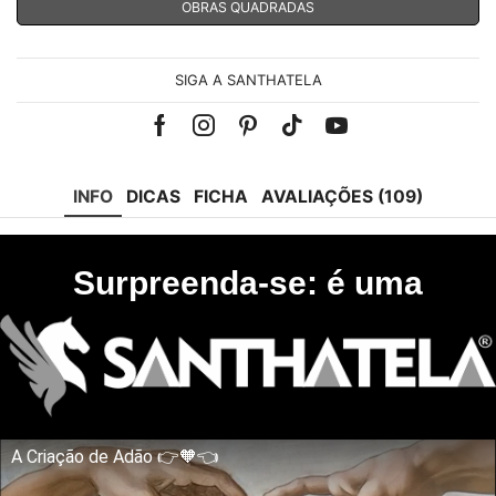
OBRAS QUADRADAS
SIGA A SANTHATELA
Facebook
Instagram
Pinterest
Tik-
Youtube
tok
INFO
DICAS
FICHA
AVALIAÇÕES (109)
Surpreenda-se: é uma
A Criação de Adão 👉🧡👈