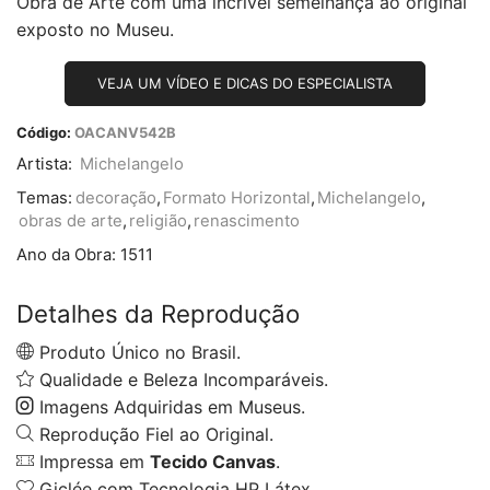
Obra de Arte com uma incrível semelhança ao original
exposto no Museu.
VEJA UM VÍDEO E DICAS DO ESPECIALISTA
Código:
OACANV542B
Artista:
Michelangelo
Temas:
decoração
,
Formato Horizontal
,
Michelangelo
,
obras de arte
,
religião
,
renascimento
Ano da Obra:
1511
Detalhes da Reprodução
Produto Único no Brasil.
Qualidade e Beleza Incomparáveis.
Imagens Adquiridas em Museus.
Reprodução Fiel ao Original.
Impressa em
Tecido Canvas
.
Giclée com Tecnologia HP Látex.