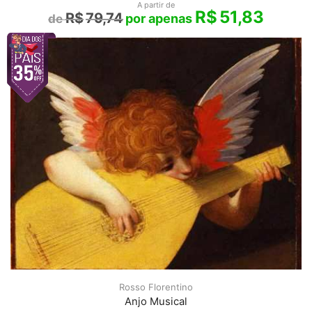
A partir de
R$
51,83
R$
79,74
Rosso Florentino
Anjo Musical