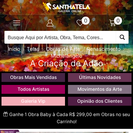
0
0
Início
Telas
Obras de Arte
Renascimento
Michelangelo
A Criação de Adão
Obras Mais Vendidas
Últimas Novidades
Todos Artistas
Movimentos da Arte
Galeria Vip
Opinião dos Clientes
Ganhe 1 Obra Baby à Cada R$ 299,00 em Obras no seu
Carrinho!