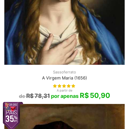
Sassoferrato
A Virgem Maria (1656)
A partir de
R$
50,90
R$
78,31