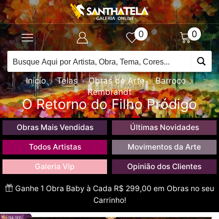
0
0
Início
Telas
Obras de Arte
Barroco
Rembrandt
O Retorno do Filho Pródigo
Obras Mais Vendidas
Últimas Novidades
Todos Artistas
Movimentos da Arte
Galeria Vip
Opinião dos Clientes
Ganhe 1 Obra Baby à Cada R$ 299,00 em Obras no seu
Carrinho!