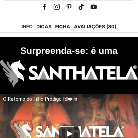
Facebook
Instagram
Pinterest
Tik-
Youtube
tok
INFO
DICAS
FICHA
AVALIAÇÕES (80)
Surpreenda-se: é uma
O Retorno do Filho Pródigo 🙌❤️🙌