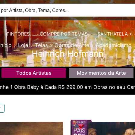
PINTORES
COMPRE POR TEMAS
SANTHATELA +
Início
Loja
Telas
Obras de Arte
Academicismo
Heinrich Hofmann
Todos Artistas
Movimentos da Arte
he 1 Obra Baby à Cada R$ 299,00 em Obras no seu Car