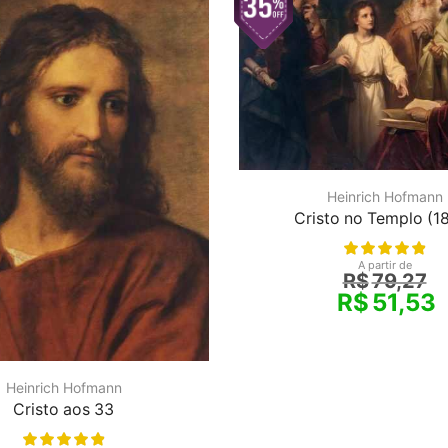
Heinrich Hofmann
Cristo no Templo (1
A partir de
R$
79,27
R$
51,53
Heinrich Hofmann
Cristo aos 33