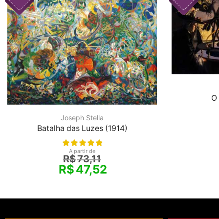
O 
Joseph Stella
Batalha das Luzes (1914)
A partir de
R$
73,11
R$
47,52