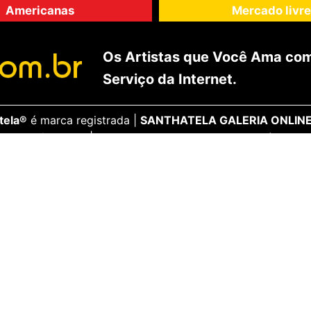
Americanas
Mercado livre
Os Artistas que Você Ama com
Serviço da Internet.
tela®
é marca registrada |
SANTHATELA GALERIA ONLINE
806.186/0001-10 | Rua Tiradentes, 618, Sala 201, Ijuí, RS -
ENCANTE-SE
ua Conta
Galeria Vip
idos
Opiniões Apaixonadas
thatela
Redes Sociais