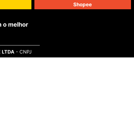
Shopee
 o melhor
 LTDA
- CNPJ
 98700-220
SAIBA MAIS
Sobre o Projeto
Informe-se
Todos Artistas