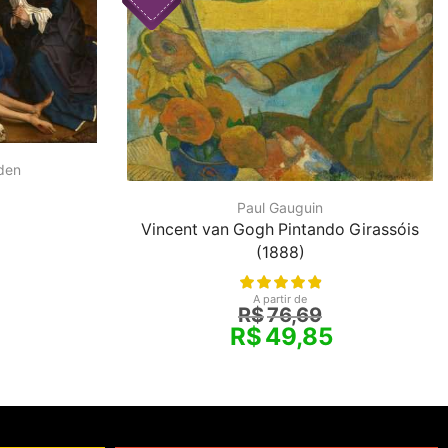
den
Paul Gauguin
Vincent van Gogh Pintando Girassóis
(1888)
A partir de
R$
76,69
R$
49,85