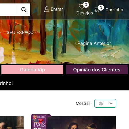
0
0
Entrar
Carrinho
Desejos
SEU ESPAÇO
Página Anterior
Galeria Vip
Opinião dos Clientes
rinho!
Produtos
Mostrar
por
página