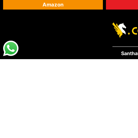
Amazon
Santha
07.
DESTAQUES
PRA VOCÊ
Destaques da Santhatela
Acesse s
Nossos Best Sellers
Seus Ped
Últimos Lançamentos
S.A.C San