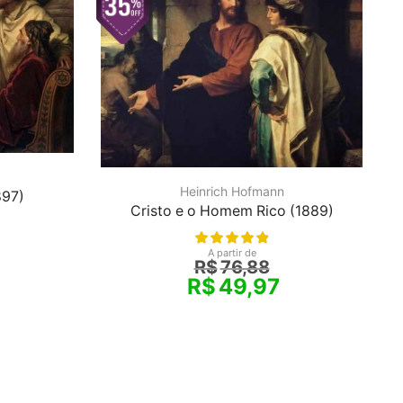
Heinrich Hofmann
897)
Cristo e o Homem Rico (1889)
A partir de
R$
76,88
R$
49,97