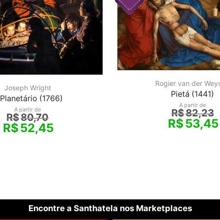
Rogier van der Wey
Joseph Wright
Pietá (1441)
Planetário (1766)
A partir de
A partir de
R$
82,23
R$
80,70
R$
53,45
R$
52,45
Encontre a Santhatela nos Marketplaces