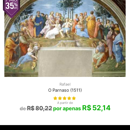
Rafael
O Parnaso (1511)
A partir de
R$
52,14
R$
80,22