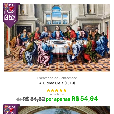
Francesco da Santacroce
A Última Ceia (1519)
A partir de
R$
54,94
R$
84,52