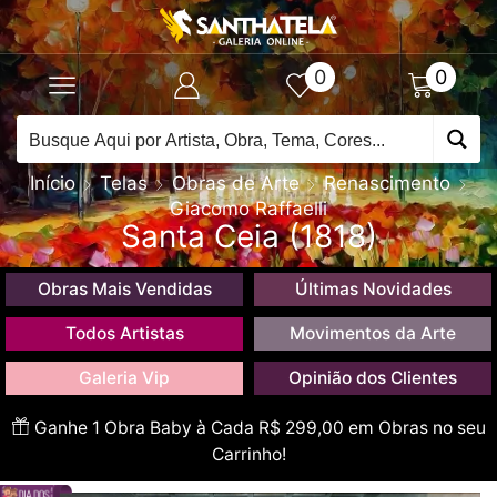
0
0
Início
Telas
Obras de Arte
Renascimento
Giacomo Raffaelli
Santa Ceia (1818)
Obras Mais Vendidas
Últimas Novidades
Todos Artistas
Movimentos da Arte
Galeria Vip
Opinião dos Clientes
Ganhe 1 Obra Baby à Cada R$ 299,00 em Obras no seu
Carrinho!