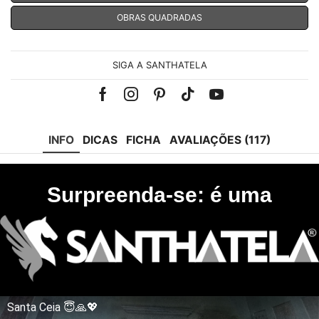
OBRAS QUADRADAS
SIGA A SANTHATELA
Facebook
Instagram
Pinterest
Tik-
Youtube
tok
INFO
DICAS
FICHA
AVALIAÇÕES (117)
Surpreenda-se: é uma
Santa Ceia 😇🙏💖