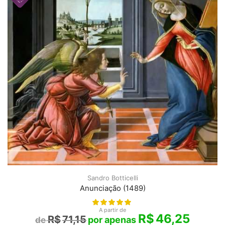
Sandro Botticelli
Anunciação (1489)
A partir de
R$
46,25
R$
71,15