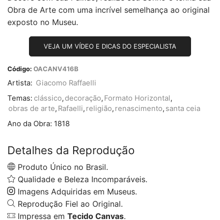
Obra de Arte com uma incrível semelhança ao original
exposto no Museu.
VEJA UM VÍDEO E DICAS DO ESPECIALISTA
Código:
OACANV416B
Artista:
Giacomo Raffaelli
Temas:
clássico
,
decoração
,
Formato Horizontal
,
obras de arte
,
Rafaelli
,
religião
,
renascimento
,
santa ceia
Ano da Obra:
1818
Detalhes da Reprodução
Produto Único no Brasil.
Qualidade e Beleza Incomparáveis.
Imagens Adquiridas em Museus.
Reprodução Fiel ao Original.
Impressa em
Tecido Canvas
.