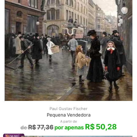
Paul Gustav Fischer
Pequena Vendedora
A partir de
R$
50,28
R$
77,36