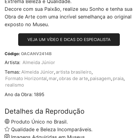
Extrema Beleza e Qualidade.
Decore com sua Paixão, realize seu Sonho e tenha sua
Obra de Arte com uma incrível semelhança ao original
exposto no Museu.
VEJA UM VÍDEO E DICAS DO ESPECIALISTA
Código:
OACANV2414B
Artista:
Almeida Júnior
Temas:
Almeida Júnior
,
artista brasileiro
,
Formato Horizontal
,
mar
,
obras de arte
,
paisagem
,
praia
,
realismo
Ano da Obra:
1895
Detalhes da Reprodução
Produto Único no Brasil.
Qualidade e Beleza Incomparáveis.
Imagens Adquiridas em Museus.