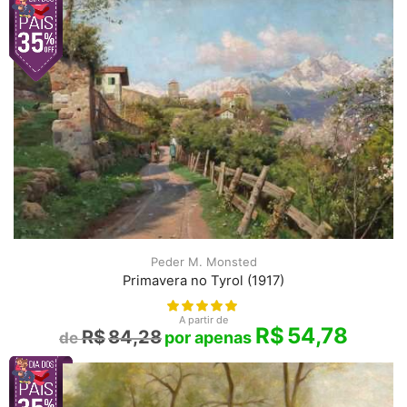
Peder M. Monsted
Primavera no Tyrol (1917)
A partir de
R$
54,78
R$
84,28