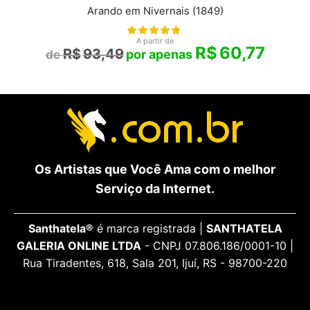
Arando em Nivernais (1849)
A partir de
R$
60,77
R$
93,49
Os Artistas que Você Ama com o melhor
Serviço da Internet.
Santhatela®
é marca registrada |
SANTHATELA
GALERIA ONLINE LTDA
- CNPJ 07.806.186/0001-10 |
Rua Tiradentes, 618, Sala 201, Ijuí, RS - 98700-220