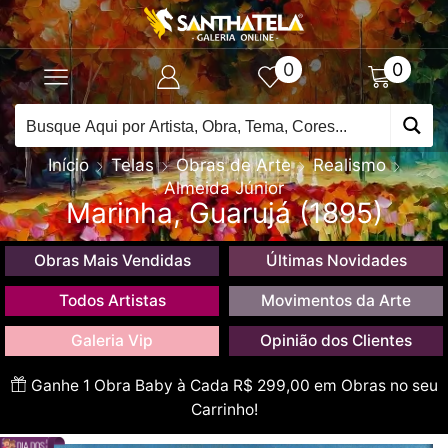
0
0
Início
Telas
Obras de Arte
Realismo
Almeida Júnior
Marinha, Guarujá (1895)
Obras Mais Vendidas
Últimas Novidades
Todos Artistas
Movimentos da Arte
Galeria Vip
Opinião dos Clientes
Ganhe 1 Obra Baby à Cada R$ 299,00 em Obras no seu
Carrinho!