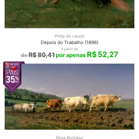
Philip de László
Depois do Trabalho (1896)
A partir de
R$
52,27
R$
80,41
Rosa Bonheur