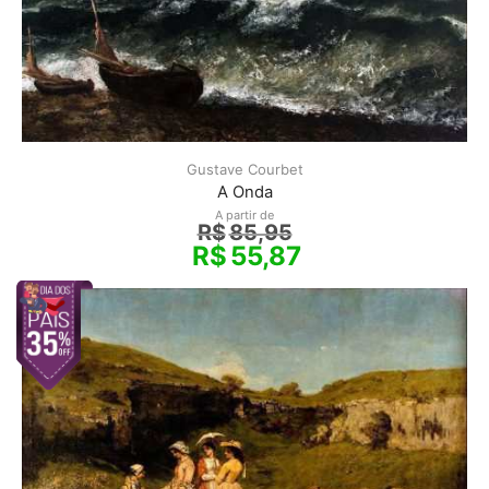
Gustave Courbet
A Onda
A partir de
R$
85,95
R$
55,87