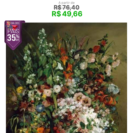
A partir de
R$
76,40
R$
49,66