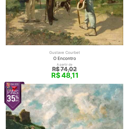
Gustave Courbet
O Encontro
A partir de
R$
74,02
R$
48,11