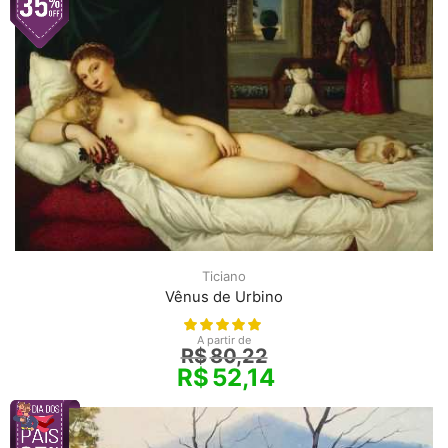
Ticiano
Vênus de Urbino
A partir de
R$
80,22
R$
52,14