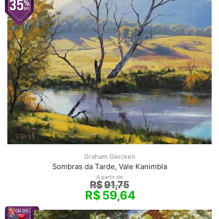
Graham Gercken
Sombras da Tarde, Vale Kanimbla
A partir de
R$
91,75
R$
59,64