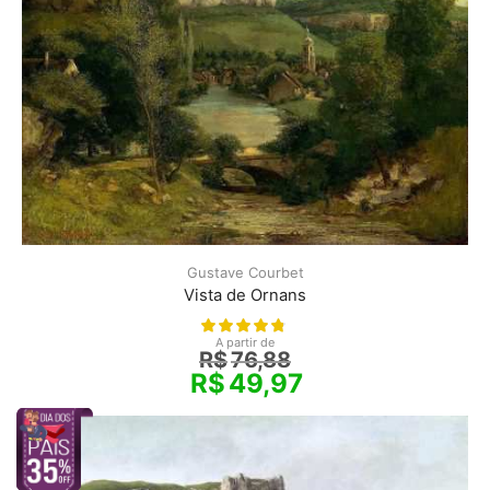
Gustave Courbet
Vista de Ornans
A partir de
R$
76,88
R$
49,97