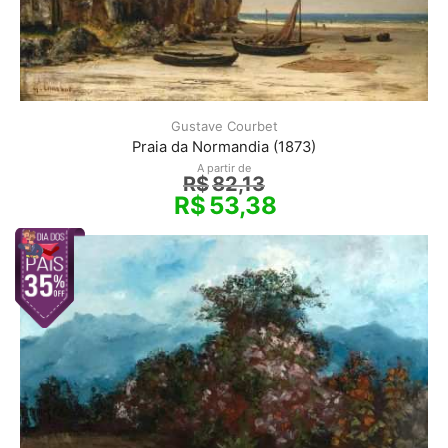
Gustave Courbet
Praia da Normandia (1873)
A partir de
R$
82,13
R$
53,38