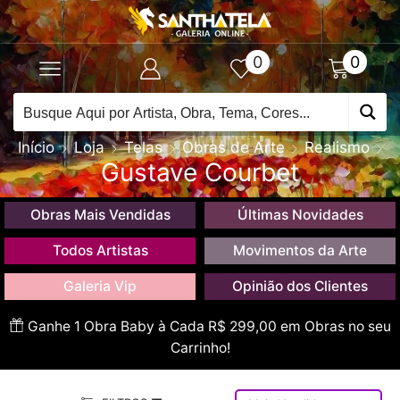
0
0
Início
Loja
Telas
Obras de Arte
Realismo
Gustave Courbet
Obras Mais Vendidas
Últimas Novidades
Todos Artistas
Movimentos da Arte
Galeria Vip
Opinião dos Clientes
Ganhe 1 Obra Baby à Cada R$ 299,00 em Obras no seu
Carrinho!