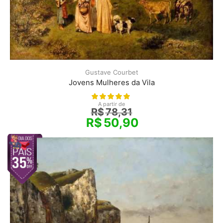
Gustave Courbet
Jovens Mulheres da Vila
A partir de
R$
78,31
R$
50,90