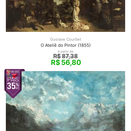
Gustave Courbet
O Ateliê do Pintor (1855)
A partir de
R$
87,38
R$
56,80