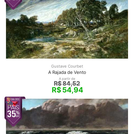
Gustave Courbet
A Rajada de Vento
A partir de
R$
84,52
R$
54,94