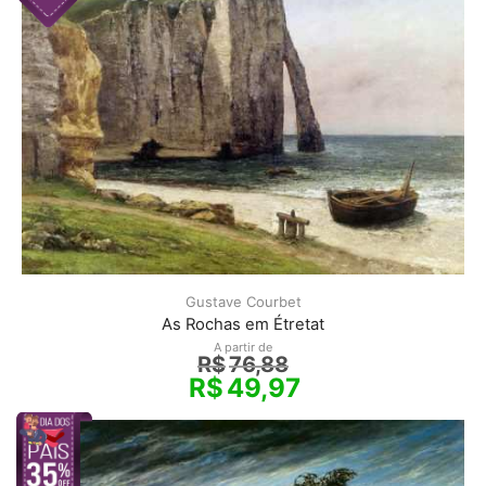
Gustave Courbet
As Rochas em Étretat
A partir de
R$
76,88
R$
49,97