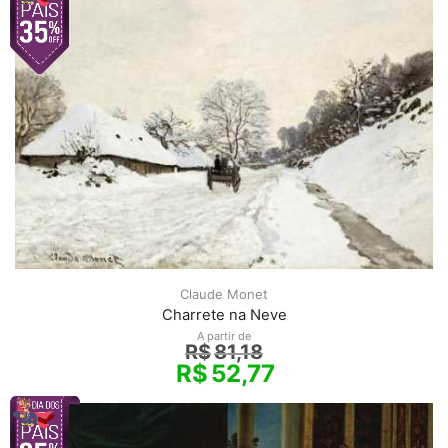
Claude Monet
Charrete na Neve
A partir de
R$
81,18
R$
52,77