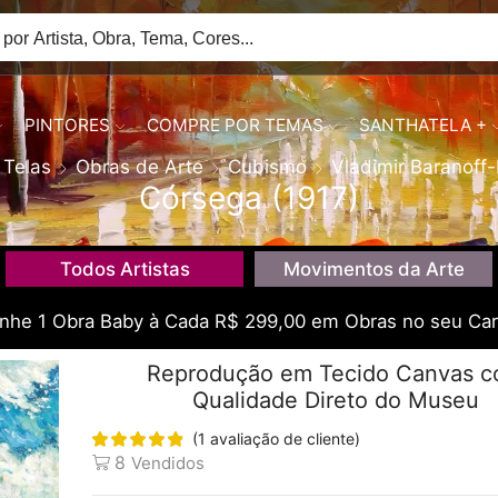
PINTORES
COMPRE POR TEMAS
SANTHATELA +
Telas
Obras de Arte
Cubismo
Vladimir Baranoff
Córsega (1917)
Todos Artistas
Movimentos da Arte
he 1 Obra Baby à Cada R$ 299,00 em Obras no seu Car
Reprodução em Tecido Canvas 
Qualidade Direto do Museu
(
1
avaliação de cliente)
8
Vendidos