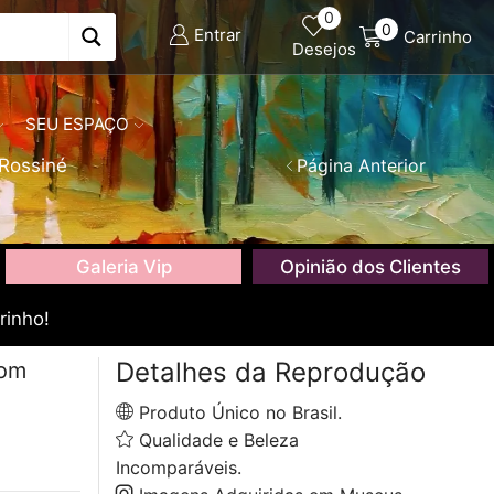
0
0
Entrar
Carrinho
Desejos
SEU ESPAÇO
-Rossiné
Página Anterior
Galeria Vip
Opinião dos Clientes
rinho!
Detalhes da Reprodução
com
Produto Único no Brasil.
Qualidade e Beleza
Incomparáveis.