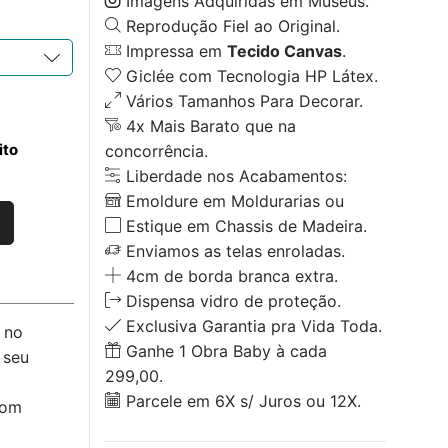
Imagens Adquiridas em Museus.
Reprodução Fiel ao Original.
Impressa em
Tecido Canvas
.
Giclée com Tecnologia HP Látex.
Vários Tamanhos Para Decorar.
4x Mais Barato que na
ito
concorrência.
Liberdade nos Acabamentos:
Emoldure em Moldurarias ou
Estique em Chassis de Madeira.
Enviamos as telas enroladas.
4cm de borda branca extra.
Dispensa vidro de proteção.
Exclusiva Garantia pra Vida Toda.
 no
Ganhe 1 Obra Baby à cada
 seu
299,00.
Parcele em 6X s/ Juros ou 12X.
com