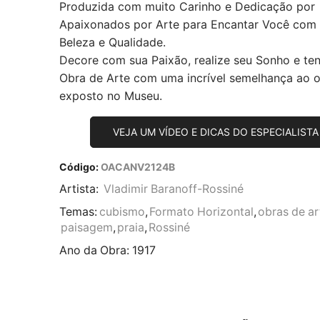
Produzida com muito Carinho e Dedicação por
Apaixonados por Arte para Encantar Você com
Beleza e Qualidade.
Decore com sua Paixão, realize seu Sonho e te
Obra de Arte com uma incrível semelhança ao or
exposto no Museu.
VEJA UM VÍDEO E DICAS DO ESPECIALISTA
Código:
OACANV2124B
Artista:
Vladimir Baranoff-Rossiné
Temas:
cubismo
,
Formato Horizontal
,
obras de ar
paisagem
,
praia
,
Rossiné
Ano da Obra:
1917