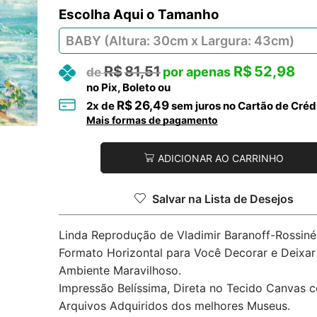
Tamanho
R$
81,51
R$
52,98
no Pix, Boleto ou
R$
26,49
2
x de
sem juros no Cartão de Créd
Mais formas de pagamento
ADICIONAR AO CARRINHO
Salvar na Lista de Desejos
Linda Reprodução de Vladimir Baranoff-Rossiné
Formato Horizontal para Você Decorar e Deixar
Ambiente Maravilhoso.
Impressão Belíssima, Direta no Tecido Canvas 
Arquivos Adquiridos dos melhores Museus.