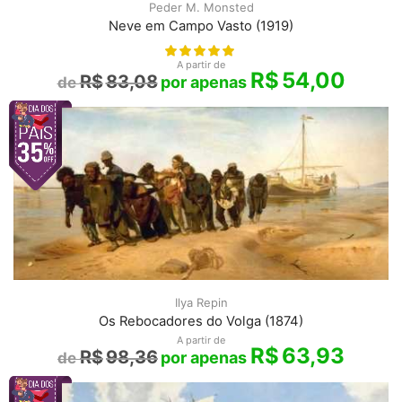
Peder M. Monsted
Neve em Campo Vasto (1919)
A partir de
R$
54,00
R$
83,08
Ilya Repin
Os Rebocadores do Volga (1874)
A partir de
R$
63,93
R$
98,36