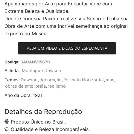
Apaixonados por Arte para Encantar Você com
Extrema Beleza e Qualidade.
Decore com sua Paixão, realize seu Sonho e tenha sua
Obra de Arte com uma incrível semelhança ao original
exposto no Museu.
VEJA UM VÍDEO E DICAS DO ESPECIALISTA
Código:
OACANV1587B
Artista:
Montague Dawson
Temas:
Dawson
,
decoração
,
Formato Horizontal
,
mar
,
obras de arte
,
praia
,
realismo
Ano da Obra:
1921
Detalhes da Reprodução
Produto Único no Brasil.
Qualidade e Beleza Incomparáveis.