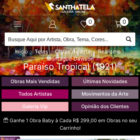
0
0
Início
Telas
Obras de Arte
Realismo
Montague Dawson
Paraíso Tropical (1921)
Obras Mais Vendidas
Últimas Novidades
Todos Artistas
Movimentos da Arte
Galeria Vip
Opinião dos Clientes
Ganhe 1 Obra Baby à Cada R$ 299,00 em Obras no seu
Carrinho!