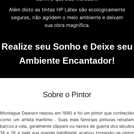
Além disto as tintas HP Látex são ecologicamente
seguras, não agridem o meio ambiente e deixam
sua obra magnífica.
Realize seu Sonho e Deixe seu
Ambiente Encantador!
Sobre o Pintor
Montague Dawson nasceu em 1890 e foi um pintor que conhecido
como um artista marítimo . Suas mais famosas pinturas retratam
barcos a vela, geralmente clippers ou navios de guerra dos séculos
18 e 19 e pela sua grande habilidade acabou tornando-se pintor