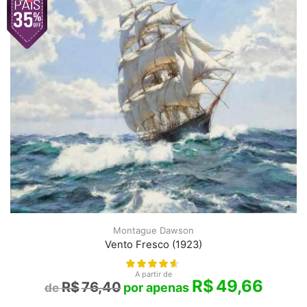
Montague Dawson
Vento Fresco (1923)
A partir de
R$
49,66
R$
76,40