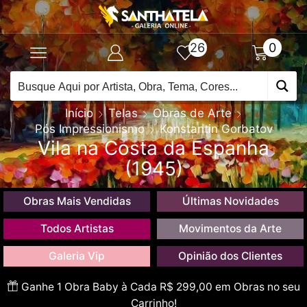
26
0
Início
Telas
Obras de Arte
Pós Impressionismo
Konstantin Gorbatov
Vila na Costa da Espanha
(1945)
Obras Mais Vendidas
Últimas Novidades
Todos Artistas
Movimentos da Arte
Galeria Vip
Opinião dos Clientes
Ganhe 1 Obra Baby à Cada R$ 299,00 em Obras no seu
Carrinho!