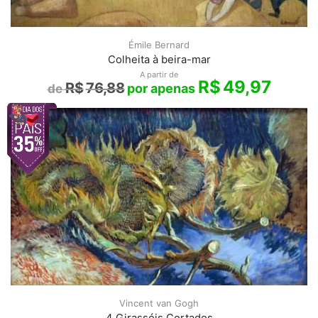
Émile Bernard
Colheita à beira-mar
A partir de
R$
49,97
R$
76,88
Vincent van Gogh
4 Girassóis Cortados