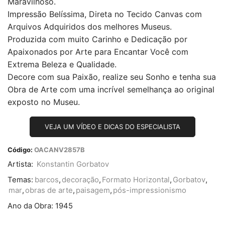
Maravilhoso.
Impressão Belíssima, Direta no Tecido Canvas com
Arquivos Adquiridos dos melhores Museus.
Produzida com muito Carinho e Dedicação por
Apaixonados por Arte para Encantar Você com
Extrema Beleza e Qualidade.
Decore com sua Paixão, realize seu Sonho e tenha sua
Obra de Arte com uma incrível semelhança ao original
exposto no Museu.
VEJA UM VÍDEO E DICAS DO ESPECIALISTA
Código:
OACANV2857B
Artista:
Konstantin Gorbatov
Temas:
barcos
,
decoração
,
Formato Horizontal
,
Gorbatov
,
mar
,
obras de arte
,
paisagem
,
pós-impressionismo
Ano da Obra:
1945